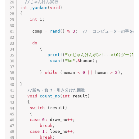
//じゃんけん実行
int
jyanken
(
void
)
{
int
 i
;
     comp 
=
rand
(
)
%
3
;
//  コンピューターの手を生
do
{
printf
(
"\nじゃんけんポン!--->(0)グー(1)
scanf
(
"%d"
,
&
human
)
;
}
while
(
human 
<
0
||
 human 
>
2
)
;
}
//勝ち・負け・引き分けた回数
void
count_no
(
int
 result
)
{
switch
(
result
)
{
case
0
:
 draw_no
++
;
break
;
case
1
:
 lose_no
++
;
break
;