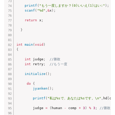
printf
(
"もう一度しますか？(0)いいえ(1)はい:"
)
;
scanf
(
"%d"
,
&
x
)
;
return
 x
;
}
int
main
(
void
)
{
int
 judge
;
//勝敗
int
 retry
;
//もう一度
initialize
(
)
;
do
{
jyanken
(
)
;
printf
(
"私は%sで、あなたは%sです。\n"
,
hd
[
co
        judge 
=
(
human 
-
 comp 
+
3
)
%
3
;
//勝敗を