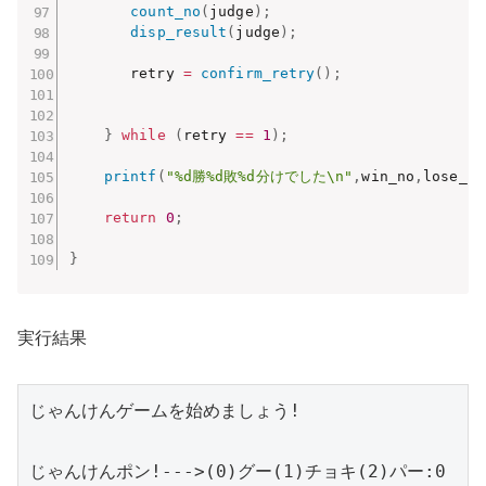
count_no
(
judge
)
;
disp_result
(
judge
)
;
       retry 
=
confirm_retry
(
)
;
}
while
(
retry 
==
1
)
;
printf
(
"%d勝%d敗%d分けでした\n"
,
win_no
,
lose_no
return
0
;
}
実行結果
じゃんけんゲームを始めましょう!

じゃんけんポン!--->(0)グー(1)チョキ(2)パー:0
