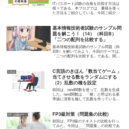
問題集
ITパスポート試験の合格を目指す方法は
様々である。本ブログでは、書籍を使っ
た方法をご紹介している。今回ご紹介す
るのは、「【令和５年度】 いちばんやさ
しい ITパスポート 絶対合格の教科書＋
出る順問題集 高橋 京介著 （SB
基本情報技術者試験のサンプル問
IT系
Creative...
題を解こう！（14）（科目B）
「二つの配列を比較する」
基本情報技術者試験のサンプル問題（科
目B）を解いてみよう。今回のテーマは、
「二つの配列を比較する」である。関数
simRatio は，引数として与えられた要素
数 1 以上の二つの文字型の配列 s1と s2
を比較し，要素数が等しい場合は，配...
C言語のきほん「数当てゲーム 」
C言語
当てさせる数をランダムにする
（2）乱数の種を設定
前回は、rand関数を使って、乱数を生成
した。rand関数は、「種」と呼ばれる基
準値に演算を施して乱数を作っている。
ところで、このプログラムでは、プログ
ラム実行の度に同じ乱数の系列が生成さ
れていた。これは、rand関数中に定数値
FP3級対策（問題集の比較)
FP（試験科目）
１が種として...
前回は、FP3級のテキストの比較を行っ
てみた。今回は、「問題集」の比較であ