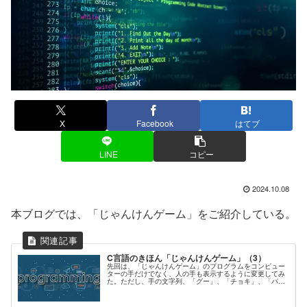
X
Facebook
はてブ
LINE
コピー
2024.10.08
本ブログでは、「じゃんけんゲーム」をご紹介している。
C言語のきほん「じゃんけんゲーム」（3）
先回は、「じゃんけんゲーム」のプログラムをコンピュー
ターの手だけでなく、人の手も表示するように変更してみ
た。ただし、手の文字列、「グー」、「チョキ」、「パ
ー」が独立した文字リテラルとして何度も現れる。そこ
で、これらを「ポインタへの配列」によ...