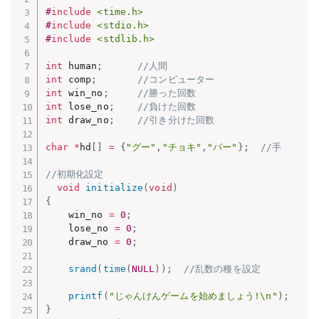
#
include
<time.h>
#
include
<stdio.h>
#
include
<stdlib.h>
int
 human
;
//人間
int
 comp
;
//コンピューター
int
 win_no
;
//勝った回数
int
 lose_no
;
//負けた回数
int
 draw_no
;
//引き分けた回数
char
*
hd
[
]
=
{
"グー"
,
"チョキ"
,
"パー"
}
;
//手
//初期化設定
void
initialize
(
void
)
{
    win_no 
=
0
;
    lose_no 
=
0
;
    draw_no 
=
0
;
srand
(
time
(
NULL
)
)
;
//乱数の種を設定
printf
(
"じゃんけんゲームを始めましょう!\n"
)
;
}