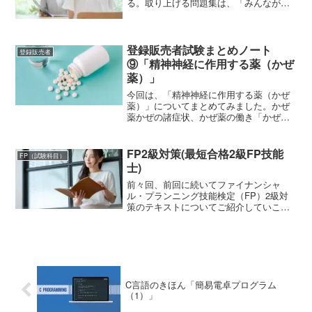
る。取り上げる問題集は、「みんなが欲
しかった! FPの問題集 3級（TAC出版）
2022-2023年」（以下みん欲しという）と
「'22～'23年版ユーキャンのFP3級...
登録販売者試験まとめノート
登録販売者
⑨「精神神経に作用する薬（かぜ
薬）」
今回は、「精神神経に作用する薬（かぜ
薬）」についてまとめてみました。かぜ
薬かぜの諸症状、かぜ薬の働き「かぜ」
は単一の疾患ではなく、医学的にはかぜ
症候群といい、主にウイルスが鼻や喉な
どに感染して起こる上気道の急性炎症の
FP2級対策(最短合格2級FP技能
FP（試験科目）
総称で、通常は数日～１週...
士)
前々回、前回に続いてファイナンシャ
ル・プランニング技能検定（FP）2級対
策のテキストについてご紹介していこ
う。'22~'23年版 最短合格2級FP技能士今
回は、「'22~'23年版 最短合格2級FP技能
士（きんざい ファイナンシャル・プラ
ン...
C言語のきほん「簡易電卓プログラム
（1）」