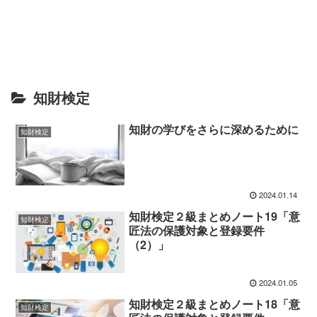
知財検定
知財の学びをさらに深めるために
知財検定
2024.01.14
知財検定２級まとめノート19「意
知財検定
匠法の保護対象と登録要件
（2）」
2024.01.05
知財検定２級まとめノート18「意
知財検定