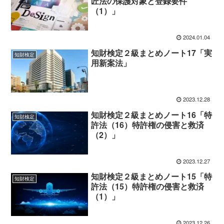
匠法の保護対象と登録要件
（1）」
2024.01.04
知財検定２級まとめノート17「実
知財検定
用新案法」
2023.12.28
知財検定２級まとめノート16「特
知財検定
許法（16）特許権の侵害と救済
（2）」
2023.12.27
知財検定２級まとめノート15「特
知財検定
許法（15）特許権の侵害と救済
（1）」
2023.12.26