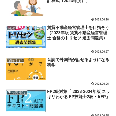
計算式（2023年度）」
2023.06.28
賃貸不動産経営管理士を目指そう
不動産
（2023年版 賃貸不動産経営管理
士 合格のトリセツ 過去問題集）
2023.06.27
音読で外国語が話せるようになる
英語を学ぼう
科学
2023.06.26
FP2級対策「 2023-2024年版 スッ
FP（試験科目）
キリわかる FP技能士2級・AFP」
2023.06.25