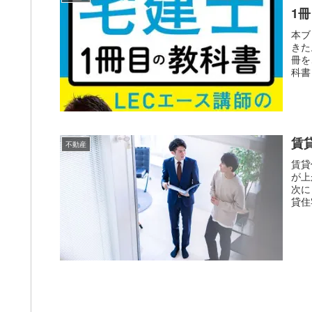
1冊
本ブ
きた
冊を
科書
賃
不動産
賃貸
が上
次に
貸住