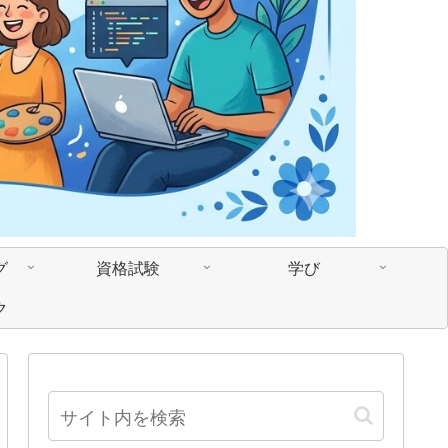
グ
資格試験
学び
ク