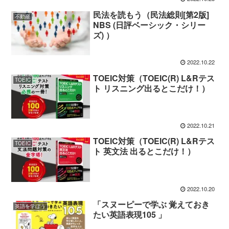
民法を読もう（民法総則[第2版]
不動産
NBS (日評ベーシック・シリー
ズ) ）
2022.10.22
TOEIC対策（TOEIC(R) L&Rテス
TOEIC
ト リスニング出るとこだけ！）
2022.10.21
TOEIC対策（TOEIC(R) L&Rテス
TOEIC
ト 英文法 出るとこだけ！）
2022.10.20
「スヌーピーで学ぶ 覚えておき
英語を学ぼう
たい英語表現105 」