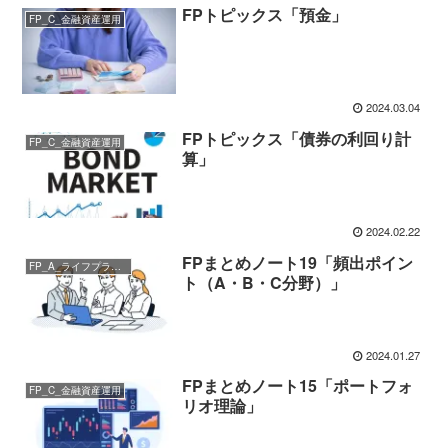
FPトピックス「預金」
FP_C_金融資産運用
2024.03.04
FPトピックス「債券の利回り計
FP_C_金融資産運用
算」
2024.02.22
FPまとめノート19「頻出ポイン
FP_A_ライフプランニングと資金計画
ト（A・B・C分野）」
2024.01.27
FPまとめノート15「ポートフォ
FP_C_金融資産運用
リオ理論」