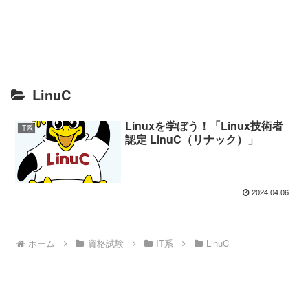
LinuC
Linuxを学ぼう！「Linux技術者
IT系
認定 LinuC（リナック）」
2024.04.06
ホーム
資格試験
IT系
LinuC