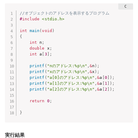
//オブジェクトのアドレスを表示するプログラム
#
include
<stdio.h>
int
main
(
void
)
{
int
 n
;
double
 x
;
int
 a
[
3
]
;
printf
(
"nのアドレス:%p\n"
,
&
n
)
;
printf
(
"xのアドレス:%p\n"
,
&
x
)
;
printf
(
"a[0]のアドレス:%p\n"
,
&
a
[
0
]
)
;
printf
(
"a[1]のアドレス:%p\n"
,
&
a
[
1
]
)
;
printf
(
"a[2]のアドレス:%p\n"
,
&
a
[
2
]
)
;
return
0
;
}
実行結果