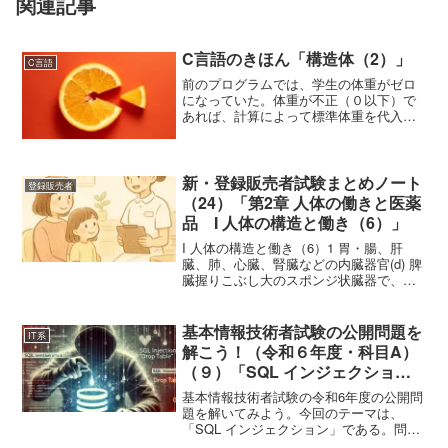
関連記事
C言語のきほん「構造体（2）」
C言語
前のプログラムでは、学生の体重がゼロ
になっていた。体重が不正（０以下）で
あれば、計算によって標準体重を代入す
るように変更してみよう。なお、本プロ
グラムは、Windows 11 Home（23H2）上
で、 Visual Studio Code...
新・登録販売者試験まとめノート
登録販売者
（24）「第2章 人体の働きと医薬
品 I 人体の構造と働き（6）」
I 人体の構造と働き（6）1 胃・腸、肝
臓、肺、心臓、腎臓などの内臓器官(d) 脾
臓握りこぶし大のスポンジ状臓器で、胃
の後方の左上腹部に位置する。主な働き
は、脾臓内を流れる血液から古くなった
赤血球を濾こし取って処理することであ
基本情報技術者試験の公開問題を
IT系
る。健康な赤血...
解こう！（令和６年度・科目A）
（９）「SQL インジェクショ
ン」
基本情報技術者試験の令和6年度の公開問
題を解いてみよう。今回のテーマは、
「SQL インジェクション」である。問10
SQL インジェクションの対策として，