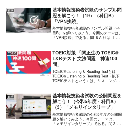
有効なものはどれか。ア URL をWeb
ページに出力するときは，“http://...
基本情報技術者試験のサンプル問
IT系
題を解こう！（19）（科目B）
「VPN接続」
基本情報技術者試験のサンプル問題（科
目B）を解いてみよう。今回のテーマは、
「VPN接続」である。問18 A 社は IT 開
発を行っている従業員 1,000 名の企業で
ある。総務部 50 名，営業部50 名で，ほ
かは開発部に所属している。開発...
TOEIC対策 「関正生の TOEIC®
TOEIC
L&Rテスト 文法問題 神速100
問」
TOEIC®Listening & Reading Testとは
TOEIC®Listening & Reading Test（以下
TOEICテストという）は、リスニング
（約45分間・100問）、リーディング
（75分間・100問）、合計約2時...
基本情報技術者試験の公開問題を
IT系
解こう！（令和5年度・科目A）
（3）「メモリインタリーブ」
基本情報技術者試験の令和5年度の公開問
題を解いてみよう。今回のテーマは、
「メモリインタリーブ」である。問３
コンピュータの高速化技術の一つである