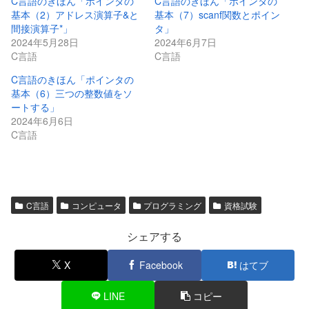
C言語のきほん「ポインタの
C言語のきほん「ポインタの
基本（2）アドレス演算子&と
基本（7）scanf関数とポイン
間接演算子*」
タ」
2024年5月28日
2024年6月7日
C言語
C言語
C言語のきほん「ポインタの
基本（6）三つの整数値をソ
ートする」
2024年6月6日
C言語
C言語
コンピュータ
プログラミング
資格試験
シェアする
X
Facebook
はてブ
LINE
コピー