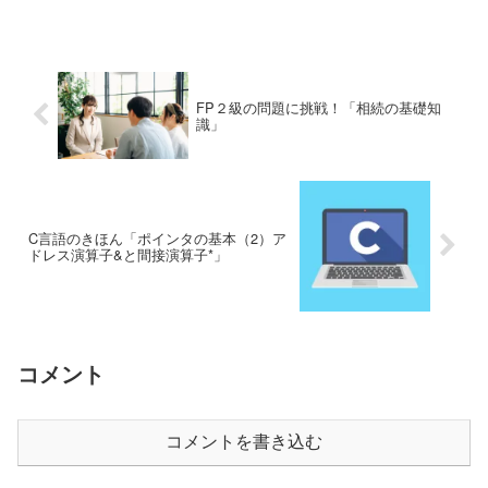
メモリインタリーブに関する記述とし
て、適切なものはどれか。ア 主記憶と
入出力装置、又は主記憶...
FP２級の問題に挑戦！「相続の基礎知
識」
C言語のきほん「ポインタの基本（2）ア
ドレス演算子&と間接演算子*」
コメント
コメントを書き込む