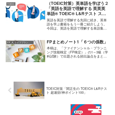
発明の属する技術の分野における通常の
（TOEIC対策）英単語を学ぼう２
TOEIC
知識を有する者が前項各号...
「英語を英語で理解する 英英英
単語® TOEIC® L&Rテスト スコ
ア990」
英語を英語で理解する先回に続き、英単
語を学ぶ書籍をもう一冊ご紹介しよう。
今回は、英語を英語で理解する単語集で
ある。英語を英語で理解する 英英英単語
® TOEIC® L&Rテスト スコア990 ジャ
パンタイムズ出版TOEIC頻出の英単語
FPまとめノート1「６つの係数」
FP_A_ライフプランニングと資金計画
が、S...
本稿は、「ファイナンシャル・プランニ
ング技能検定（FP検定）」の1～3級（学
科試験）で出題される頻出論点をまとめ
たものである。今回のテーマは、「A ラ
イフプランニングと資金計画」から「６
つの係数」である。資金計画のための6つ
の係数終価係数・...
TOEIC対策「関正生の TOEIC®︎ L&Rテス
ト 超速効!神ポイント100」