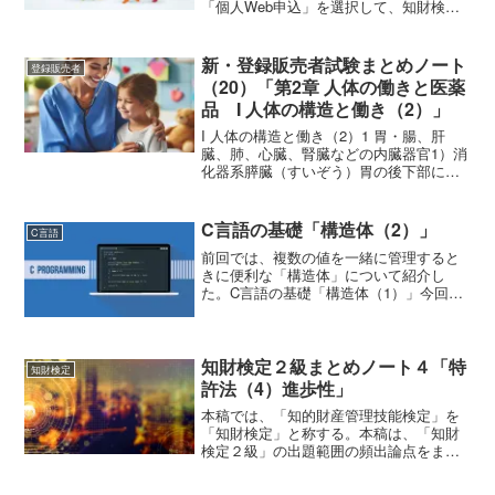
「個人Web申込」を選択して、知財検定3
級（第46回検定）を申し込んだ。そこ
で、その記録を残しておこうと思う。知
財検定とは知的財産管理技能検定（知財
新・登録販売者試験まとめノート
登録販売者
検定）とは、特許...
（20）「第2章 人体の働きと医薬
品 I 人体の構造と働き（2）」
I 人体の構造と働き（2）1 胃・腸、肝
臓、肺、心臓、腎臓などの内臓器官1）消
化器系膵臓（すいぞう）胃の後下部に位
置する細長い臓器で、膵液を十二指腸へ
分泌する。膵液は弱アルカリ性で、胃で
酸性となった内容物を中和するのに重要
C言語の基礎「構造体（2）」
C言語
である。膵液は、消...
前回では、複数の値を一緒に管理すると
きに便利な「構造体」について紹介し
た。C言語の基礎「構造体（1）」今回
は、この構造体「struct Person」を使っ
た具体例をみていこう。#include
<stdio.h> struct Perso...
知財検定２級まとめノート４「特
知財検定
許法（4）進歩性」
本稿では、「知的財産管理技能検定」を
「知財検定」と称する。本稿は、「知財
検定２級」の出題範囲の頻出論点をまと
めたものである。進歩性（特許の要件）
第２９条 （略）２ 特許出願前にその