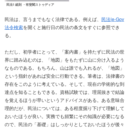
民法1 総則 ・有斐閣ストゥディア
民法は、言うまでもなく法律である。例えば、
民法|e-Gov
法令検索
を開くと施行日の民法の条文をすぐに参照でき
る。
ただし、初学者にとって、「案内書」を持たずに民法の世
界に踏み込むのは、「地図」をもたずに山に分け入るよう
なものである。もちろん、山は誰でも入れるが、「地図」
という指針があれば安全に行動できる。筆者は、法律書の
存在をこのように考えている。そして、現在の学術的な到
達点を知ることもできる。資格試験では、理屈抜きで結論
を覚えるほうが早いというアドバイスがある。ある意味合
理的だが、民法については、ある程度掘り下げて理解して
おいたほうが良い。実務でも頻繁にその知識が必要になる
ので、民法の「基礎」はしっかりとしておいたほうが後々