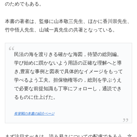
のためでもある。
本書の著者は、監修に山本敬三先生、ほかに香川崇先生、
竹中悟人先生、山城一真先生の共著となっている。
民法の海を渡りきる確かな海図，待望の総則編。
学び始めに躓かないよう用語の正確な理解へと導
き,豊富な事例と図表で具体的なイメージをもって
学べるよう工夫。担保物権等の，総則を学ぶうえ
で必要な前提知識も丁寧にフォローし，通読でき
るものに仕上げた。
有斐閣の本書の紹介ページ
まず注目すべきは、
読み易さについての配慮
であろう。文