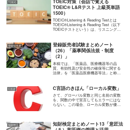
TOEIC対策（会話で覚える
TOEIC
TOEIC® L&Rテスト 上級英単語
1500）
TOEIC®Listening & Reading Testとは
TOEIC®Listening & Reading Test（以下
TOEICテストという）は、リスニング
（約45分間・100問）、リーディング
（75分間・100問）、合計約2時...
登録販売者試験まとめノート
登録販売者
（26）「薬事関係法規・制度
（2）」
本稿では、「医薬品、医療機器等の品
質、有効性及び安全性の確保等に関する
法律」を「医薬品医療機器等法」と称す
る。（適宜、法と略する）医薬品の分
類・取扱い等毒薬・劇薬、生物由来製品
毒薬・劇薬毒薬とは、毒性が強いものと
C言語のきほん「ローカル変数」
C言語
して厚生労働大臣が薬事・食品...
さて、グローバル変数と同じ名前の変数
を、関数の中で宣言してもエラーにはな
らない。この場合、ローカル変数が優先
される。プログラムで確認してみよう。
なお、本プログラムは、Windows 11
Home（23H2）上で、 Visual Studi...
知財検定まとめノート13「意匠法
知財検定
（５）意匠権の管理と活用