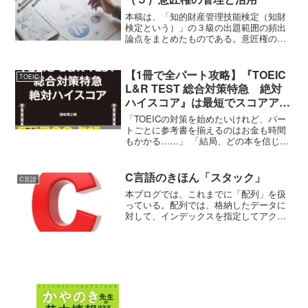
本稿は、「知的財産管理技能検定（知財
検定という）」の３級の出題範囲の頻出
論点をまとめたものである。意匠権の発
生意匠登録出願について、登録査定を受
け、登録査定の謄本の送達日から30日以
内に第１年分の登録料の納付をし、意匠
【1冊で全パート攻略】『TOEIC
TOEIC
権の設定登録がされると...
L&R TEST 総合対策特急 絶対
ハイスコア』は最短でスコアアッ
プしたい人の味方！
「TOEICの対策を始めたいけれど、パー
トごとに参考書を揃えるのはお金も時間
もかかる……」 「結局、どの本を信じて
勉強すれば最短でスコアが上がるの？」
そんな悩みを抱えている方に、おすすめ
したい1冊がある。『TOEIC L&R TEST
C言語のきほん「スタック」
C言語
総合...
本ブログでは、これまでに「配列」を扱
っている。配列では、格納したデータに
対して、インデックスを指定してアクセ
スできた。この「インデックスを指定し
てアクセスする」以外の方法で、データ
の追加や削除を行うデータ管理方法のひ
とつに、「スタック」があ...