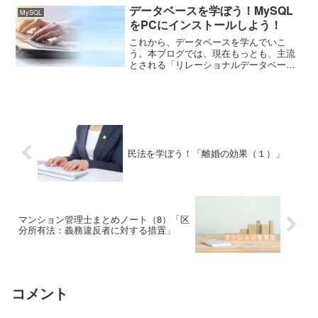
のなかで、頭角を現したのが、楚の名門
データベースを学ぼう！MySQL
MySQL
出身の「項羽」と...
をPCにインストールしよう！
これから、データベースを学んでいこ
う。本ブログでは、現在もっとも、主流
とされる「リレーショナルデータベー
ス」を扱う。今回は、「リレーショナル
データベース」の一つである「MySQL」
のインストール方法をご紹介しよう。な
お、インストールは、ノー...
民法を学ぼう！「離婚の効果（１）」
マンション管理士まとめノート（8）「区
分所有法：義務違反者に対する措置」
コメント