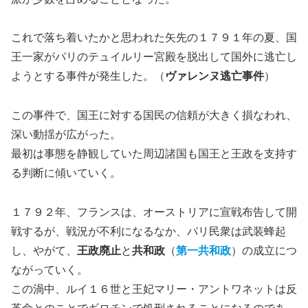
これで落ち着いたかと思われた矢先の１７９１年の夏、国
王一家がパリのテュイルリー宮殿を脱出して国外に逃亡し
ようとする事件が発生した。（
ヴァレンヌ逃亡事件
）
この事件で、国王に対する国民の信頼が大きく損なわれ、
深い動揺が広がった。
最初は事態を静観していた周辺諸国も国王と王政を支持す
る判断に傾いていく。
１７９２年、フランスは、オーストリアに宣戦布告して開
戦するが、戦況が不利になるなか、パリ民衆は武装蜂起
し、やがて、
王政廃止
と
共和政
（
第一共和政
）の成立につ
ながっていく。
この渦中、ルイ１６世と王妃マリー・アントワネットは反
革命とのことでギロチンで処刑されることになるのであ