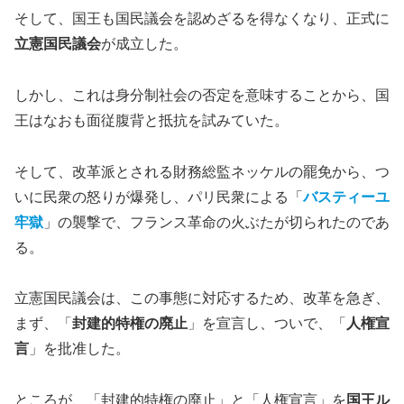
そして、国王も国民議会を認めざるを得なくなり、正式に
立憲国民議会
が成立した。
しかし、これは身分制社会の否定を意味することから、国
王はなおも面従腹背と抵抗を試みていた。
そして、改革派とされる財務総監ネッケルの罷免から、つ
いに民衆の怒りが爆発し、パリ民衆による「
バスティーユ
牢獄
」の襲撃で、フランス革命の火ぶたが切られたのであ
る。
立憲国民議会は、この事態に対応するため、改革を急ぎ、
まず、「
封建的特権の廃止
」を宣言し、ついで、「
人権宣
言
」を批准した。
ところが、「封建的特権の廃止」と「人権宣言」を
国王ル