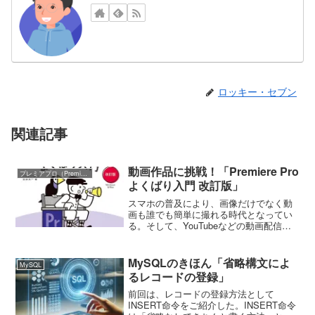
ロッキー・セブン
関連記事
動画作品に挑戦！「Premiere Pro
プレミアプロ（Premiere Pro）
よくばり入門 改訂版」
スマホの普及により、画像だけでなく動
画も誰でも簡単に撮れる時代となってい
る。そして、YouTubeなどの動画配信へ
のニーズもいっそうの高まりをみせてい
る。スマホなどで撮った動画を家族や友
人などに見せる際にもちょっと編集する
MySQLのきほん「省略構文によ
MySQL
のではないだろうか...
るレコードの登録」
前回は、レコードの登録方法として
INSERT命令をご紹介した。INSERT命令