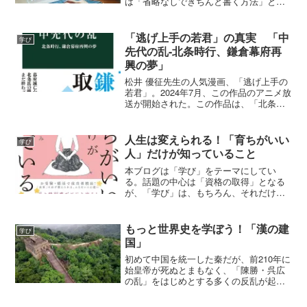
は「省略なしできちんと書く方法」と
「命令の一部を省略する方法」に分ける
ことができる。このうち、前回は、「省
略なしできちんと書く方法」をご紹介し
「逃げ上手の若君」の真実 「中
学び
ている。そこで、今回...
先代の乱-北条時行、鎌倉幕府再
興の夢」
松井 優征先生の人気漫画、「逃げ上手の
若君」。2024年7月、この作品のアニメ放
送が開始された。この作品は、「北条時
行」が主人公である。彼が大きく関わっ
たのが、「中先代の乱」である。そし
て、今回ご紹介するのが、「中先代の乱-
人生は変えられる！「育ちがいい
学び
北条時行、鎌倉幕...
人」だけが知っていること
本ブログは「学び」をテーマにしてい
る。話題の中心は「資格の取得」となる
が、「学び」は、もちろん、それだけに
限らない。なんと「育ちのよさ」も学べ
るのである。今回は、そんな「育ち」が
自分で変えられてしまう本をご紹介しよ
もっと世界史を学ぼう！「漢の建
学び
う。「「育ちがいい人」だけ...
国」
初めて中国を統一した秦だが、前210年に
始皇帝が死ぬとまもなく、「陳勝・呉広
の乱」をはじめとする多くの反乱が起こ
り、前206年にあっけなく滅んだ。ところ
で、陳勝・呉広は戦死するが、この混乱