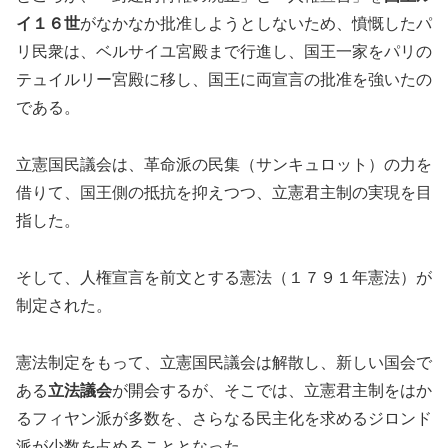
イ１６世
がなかなか批准しようとしないため、憤慨したパ
リ民衆は、ベルサイユ宮殿まで行進し、国王一家をパリの
テュイルリー宮殿に移し、国王に両宣言の批准を強いたの
である。
立憲国民議会は、革命派の民集（サンキュロット）の力を
借りて、国王側の抵抗を抑えつつ、立憲君主制の実現を目
指した。
そして、人権宣言を前文とする憲法（１７９１年憲法）が
制定された。
憲法制定をもって、立憲国民議会は解散し、新しい国会で
ある
立法議会
が開会するが、そこでは、立憲君主制をはか
るフィヤン派が多数を、さらなる民主化を求めるジロンド
派が少数を占めることとなった。