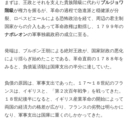
まずは、王政とそれを支えた貴族階級に代わり
ブルジョワ
階級
が権力を握るが、革命の過程で急進派と穏健派が分
裂、ロベスピエールによる恐怖政治を経て、周辺の君主制
国家からの介入もあって革命政権は動揺し、１７９９年の
ナポレオン
の軍事独裁政府の成立に至る。
発端は、ブルボン王朝による絶対王政が、国家財政の悪化
により揺らぎ始めたことである。革命直前の１７８８年を
みると、負債返済額は国庫支出の半分に達していた。
負債の原因は、軍事支出であった。１７〜１８世紀のフラ
ンスは、イギリスと、「第２次百年戦争」を戦ってきた。
１８世紀後半になると、イギリス産業革命の開始によって
両国の経済力の格差が広がり、フランスの劣勢は明らかに
なり、軍事支出は国庫に重くのしかかってきた。