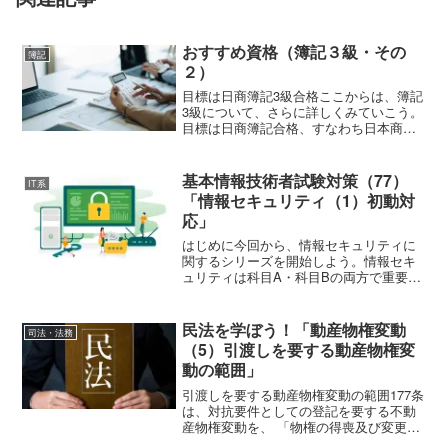
おすすめ資格（簿記３級・その
簿記
２）
目標は日商簿記3級合格ここからは、簿記
3級について、さらに詳しくみていこう。
目標は日商簿記合格、すなわち日本商工
会議所の簿記検定の３級に合格するこ
と。まず最初にお断りしておくが、学習
内容そのものの説明はありません。当ブ
基本情報技術者試験対策（77）
IT系
ログの趣旨は、学びへの...
「情報セキュリティ（1）初動対
応」
はじめに今回から、情報セキュリティに
関するシリーズを開始しよう。情報セキ
ュリティは科目A・科目Bの両方で重要分
野である。特に科目Bでは、インシデント
発生時の対応手順や具体的な攻撃手法を
題材にした事例問題が多く出題される傾
民法を学ぼう！「動産物権変動
司法・法務
向にある。シリーズの...
（5）引渡しを要する動産物権変
動の範囲」
引渡しを要する動産物権変動の範囲177条
は、対抗要件としての登記を要する不動
産物権変動を、 「物権の得喪及び変更」
と定めている。 これに対し、 178条は、