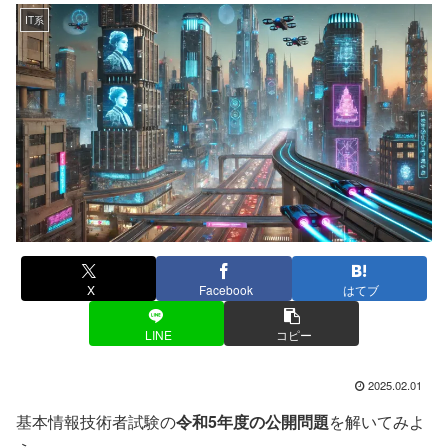
IT系
X
Facebook
はてブ
LINE
コピー
2025.02.01
基本情報技術者試験の
令和5年度の公開問題
を解いてみよ