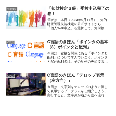
対抗要件としての引渡しを要する動産物
権変動を、「物権の譲渡」と定めてい
「知財検定３級」受検申込完了の
知財検定
る。 そこで、...
巻！
筆者は、本日（2023年9月11日）、知的
財産管理技能検定の公式サイトから、
「個人Web申込」を選択して、知財検定3
級（第46回検定）を申し込んだ。そこ
で、その記録を残しておこうと思う。知
財検定とは知的財産管理技能検定（知財
C言語のきほん「ポインタの基本
C言語
検定）とは、特許...
（8）ポインタと配列」
今回は、密接な関係にある「ポインタと
配列」について学んでいこう。ポインタ
と配列配列名は、その配列の先頭要素へ
のポインタと解釈される。aが配列であれ
ば、式aの評価で得られるのは、&aであ
る。int a[5];int *p = a;ここでは、配...
C言語のきほん「テロップ表示
C言語
（左方向）」
今回は、文字列をテロップのように流し
て表示するプログラムをご紹介しよう。
実行すると、文字列が右から左へ流れて
いく。なお、本プログラムは、
Windows11 Home（23H2）上で、Visual
StudioCode（1.93.1）を使用し...