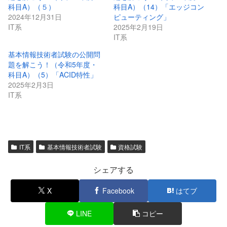
科目A）（５）
科目A）（14）「エッジコン
2024年12月31日
ピューティング」
IT系
2025年2月19日
IT系
基本情報技術者試験の公開問
題を解こう！（令和5年度・
科目A）（5）「ACID特性」
2025年2月3日
IT系
IT系
基本情報技術者試験
資格試験
シェアする
X
Facebook
はてブ
LINE
コピー