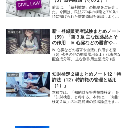
前回は、「裁判離婚」の概要をご紹介し
た。今回は、民法770条の構造と770条1
項に掲げられた離婚原因を確認しよう。
民法770条の構造（裁判上の離婚）第770
条 夫婦の一方は、次に掲げる場合に限
り、離婚の訴えを提起することができ
新・登録販売者試験まとめノート
登録販売者
る。一 配偶者...
（59）「第３章 主な医薬品とそ
の作用 Ⅳ 心臓などの器官や血
液に作用する薬（5）
Ⅳ 心臓などの器官や血液に作用する薬
（5）④その他の循環器用薬１）代表的な
配合成分等、 主な副作用生薬成分 (循環
器用薬に配合)コウカ： 末梢の血行を促し
てうっ血を除く 作用がある→冷え症及び
血色不良に用いられる生薬成分以外の成
知財検定２級まとめノート12「特
知財検定
分成分特徴ユ...
許法（12）特許権の管理と活用
（1）」
本稿では、「知的財産管理技能検定」を
「知財検定」と称する。本稿は、「知財
検定２級」の出題範囲の頻出論点をまと
めたものである。特許権の管理特許査定
の謄本が送達された日から30日以内に特
許料を納付し、特許権の設定登録がされ
て、初めて特許権が発生...