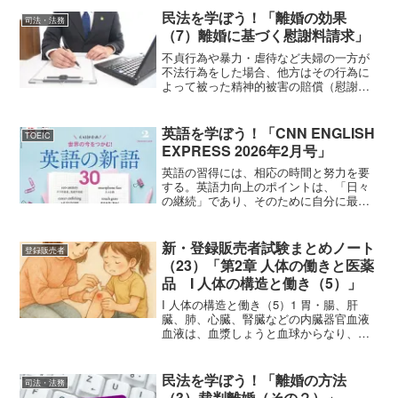
民法を学ぼう！「離婚の効果
司法・法務
（7）離婚に基づく慰謝料請求」
不貞行為や暴力・虐待など夫婦の一方が
不法行為をした場合、他方はその行為に
よって被った精神的被害の賠償（慰謝料
も支払い）を求めることができる。
(709・710条）（不法行為による損害賠
償）第709条 故意又は過失によって他人
英語を学ぼう！「CNN ENGLISH
TOEIC
の権利又は法律上保...
EXPRESS 2026年2月号」
英語の習得には、相応の時間と努力を要
する。英語力向上のポイントは、「日々
の継続」であり、そのために自分に最適
な「学習パターン」を見つけることであ
る。ところで、リアルなニュース英語を
素材としつつ、語彙の詳細な解説など工
新・登録販売者試験まとめノート
登録販売者
夫満載の誌面で英語の学び...
（23）「第2章 人体の働きと医薬
品 I 人体の構造と働き（5）」
I 人体の構造と働き（5）1 胃・腸、肝
臓、肺、心臓、腎臓などの内臓器官血液
血液は、血漿しょうと血球からなり、酸
素や栄養分を全身の組織に供給し、二酸
化炭素や老廃物を肺や腎臓へ運ぶほか、
ホルモンの運搬によって体内各所の器
民法を学ぼう！「離婚の方法
司法・法務
官・組織相互の連絡を図...
（3）裁判離婚（その２）」