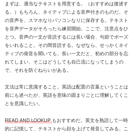
まずは、適当なテキストを用意する。（おすすめは後述す
る。）もちろん、ネイティブによる音声付きのものだ。そ
の音声を、スマホなりパソコンなりに保存する。テキスト
を音声データがそろったら練習開始。ここで、注意点をひ
とつ。音声の一文が音読するには長い場合、句節でポーズ
をいれること。その間音読する。なぜなら、せっかくネイ
ティブの発音を聞いても、長い一文だと、初めの部分を忘
れてしまい、そこはどうしても自己流になってしまうの
で、それを防ぐねらいがある。
文法は常に意識すること。英語は配置の言葉ということは
前にも述べたが、英語を意味の固まりごとに理解してくこ
とを意識したい。
READ AND LOOKUP
もおすすめだ。英文を熟読して一時
的に記憶して、テキストから顔を上げて発音してみる。こ