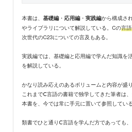
本書は、
・
・
から構成さ
基礎編
応用編
実践編
やライブラリについて解説している。Cの
言語
次世代のC23についての言及もある。
実践編では、基礎編と応用編で学んだ知識を
を解説している。
かなり読み応えのあるボリュームと内容が盛
これまでⅭ言語の書籍で独学してきた筆者は
本書を、今では常に手元に置いて参照してい
類書でひと通りⅭ言語を学んだ方であっても