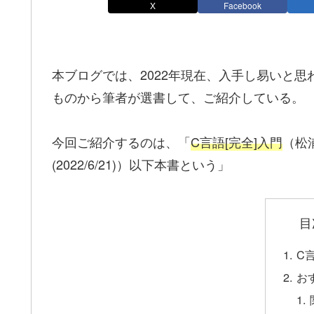
X
Facebook
本ブログでは、2022年現在、入手し易いと
ものから筆者が選書して、ご紹介している。
今回ご紹介するのは、「
C言語[完全]入門
（松
(2022/6/21)）以下本書という」
目
C
お