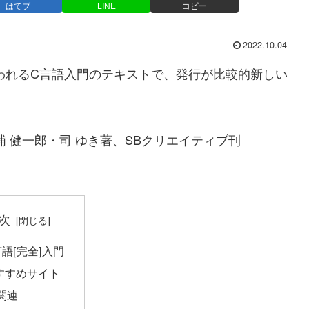
はてブ
LINE
コピー
2022.10.04
思われるC言語入門のテキストで、発行が比較的新しい
浦 健一郎・司 ゆき著、SBクリエイティブ刊
次
言語[完全]入門
すすめサイト
関連