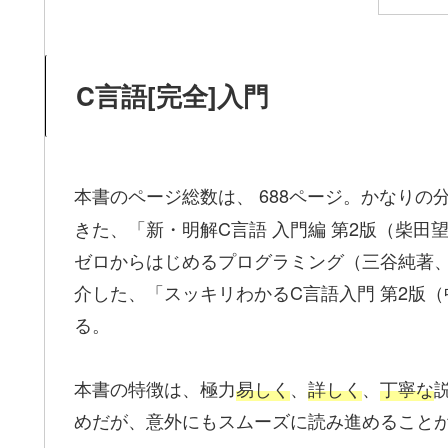
C言語[完全]入門
本書のページ総数は、
688ページ。かなりの
きた、「新・明解C言語 入門編 第2版（柴田
ゼロからはじめるプログラミング（三谷純著、
介した、「スッキリわかるC言語入門 第2版
る。
本書の特徴は、極力
易しく
、
詳しく
、
丁寧な
めだが、意外にもスムーズに読み進めること