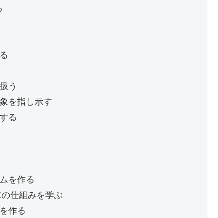


る

扱う

対象を指し示す

する

ムを作る

Iの仕組みを学ぶ

ムを作る