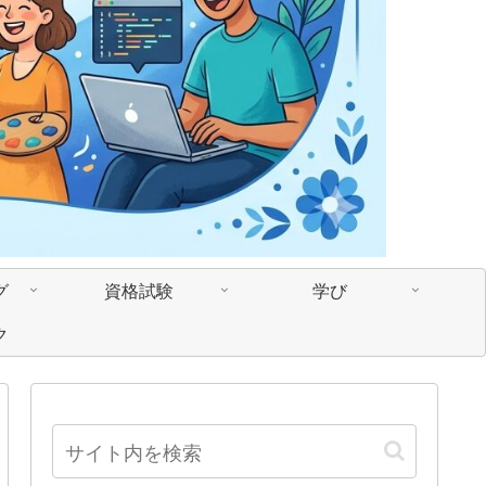
グ
資格試験
学び
ク