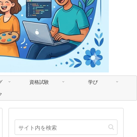
グ
資格試験
学び
ク