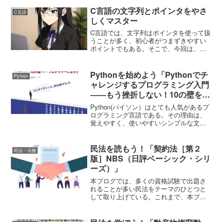
な毒性が発現する場合もある。また、少
量の医薬品の投与でも発がん作用、胎児
C言語の文字列とポインタをやさ
C言語
毒性や組織・臓器の機能不...
しくマスター
C言語では、文字列はポインタを使って扱
うことが多く、初心者がつまずきやすい
ポイントでもある。そこで、今回は、文
字列とポインタの関係を扱う。1. 文字列
の基本：配列との違いC言語では、文字列
は次のように「配列」としても「ポイン
Pythonを始めよう「Pythonでチ
Python
タ」としても扱う...
ャレンジするプログラミング入門
――もう挫折しない！10の壁を越
えてプログラマーになろう」
Python(パイソン）はとても人気があるプ
ログラミング言語である。その理由は、
覚えやすく、使いやすいシンプルな文
法、ライブラリが豊富なことが挙げられ
る。特に、AI（人工知能）やデータ分析
向けのライブラリが充実している。本ブ
民法を読もう！「契約法［第２
司法・法務
ログでは、比較的...
版］NBS（日評ベーシック・シリ
ーズ）」
本ブログでは、多くの資格試験で出題さ
れることが多い民法をテーマのひとつと
して取り上げている。これまで、本ブロ
グでは、「総則」、「物権法」、「債権
総論」と民法の基本書をご紹介してき
た。民法は言うまでもなく法律なので、