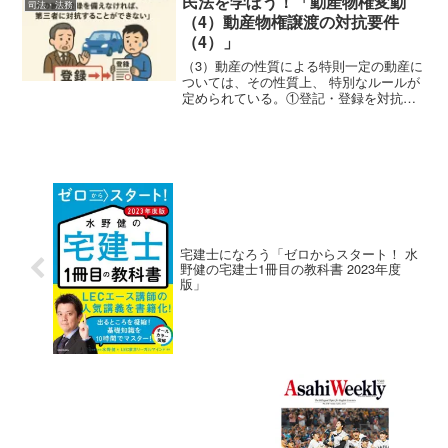
民法を学ぼう！「動産物権変動
司法・法務
六法全書をみればそこには条...
（4）動産物権譲渡の対抗要件
（4）」
（3）動産の性質による特則一定の動産に
ついては、その性質上、 特別なルールが
定められている。①登記・登録を対抗要
件とする動産たとえば、 商法上登記を必
要とする船舶の所有権の移転は、 その旨
の登記を備え、船舶国籍証書へと記載し
なければ、 第三...
宅建士になろう「ゼロからスタート！ 水
野健の宅建士1冊目の教科書 2023年度
版」