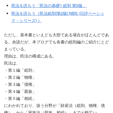
民法を読もう「民法の基礎1 総則 第5版」
民法を読もう（民法総則[第2版] NBS (日評ベーシッ
ク・シリーズ) ）
ただし、基本書といえども大部である場合がほとんどであ
る。余談だが、本ブログでも各書の総則編のご紹介にとど
まっている。
理由は、民法の構成にある。
民法は、
・第１編「総則」
・第２編「物権」
・第３編「債権」
・第４編「親族」
・第５編「相続」
にわかれており、扱う分野が「財産法（総則、物権、債
権）」から「家族法（親族、相続）」までと幅広い。