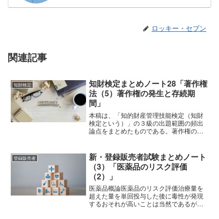
ロッキー・セブン
関連記事
知財検定まとめノート28「著作権
知財検定
法（5）著作権の発生と存続期
間」
本稿は、「知的財産管理技能検定（知財
検定という）」の３級の出題範囲の頻出
論点をまとめたものである。著作権の発
生と存続期間著作物を創作すると、著作
者には著作人格権と著作（財産）権が自
動的に発生する。（著作権法17条）著作
新・登録販売者試験まとめノート
登録販売者
者人格権は、著作者の一...
（3）「医薬品のリスク評価
（2）」
医薬品概論医薬品のリスク評価治療量を
超えた量を単回投与した後に毒性が発現
するおそれが高いことは当然であるが、
少量の投与でも長期投与されれば慢性的