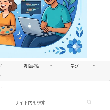
グ
資格試験
学び
ク