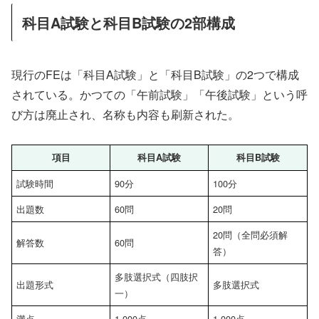
科目A試験と科目B試験の2部構成
現行のFEは「科目A試験」と「科目B試験」の2つで構成
されている。かつての「午前試験」「午後試験」という呼
び方は廃止され、名称も内容も刷新された。
項目
科目A試験
科目B試験
試験時間
90分
100分
出題数
60問
20問
20問（全問必須解
解答数
60問
答）
多肢選択式（四肢択
出題形式
多肢選択式
一）
満点
1,000点
1,000点