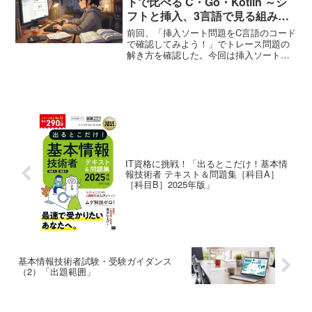
トで比べる C・Go・Kotlin ～シ
フトと挿入、3言語で見る組み方
の違い～
前回、「挿入ソート問題をC言語のコード
で確認してみよう！」でトレース問題の
解き方を確認した。今回は挿入ソートを
Go・Kotlinにも移植し、3言語で比べてみ
る。これまでのバブルソート・選択ソー
トと同様、ロジックそのものは3言語で共
通しつつ、...
IT資格に挑戦！「出るとこだけ！基本情
報技術者 テキスト＆問題集［科目A］
［科目B］2025年版」
基本情報技術者試験・受験ガイダンス
（2）「出題範囲」