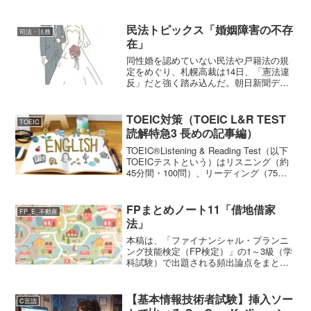
員 200 名の通信販売業者である。一般消
費者向けに生活雑貨，ギフト商品などの
販売を手掛けている。取扱商品の一つで
民法トピックス「婚姻障害の不存
司法・法務
ある商品 ...
在」
同性婚を認めていない民法や戸籍法の規
定をめぐり、札幌高裁は14日、「憲法違
反」だと強く踏み込んだ。朝日新聞デジ
タル版 2024年3月14日 17時58分このよ
うに、婚姻の在り方については、時代の
流れとともに、見直される流れとなって
TOEIC対策（TOEIC L&R TEST
TOEIC
いる。ここ...
読解特急3 長めの記事編）
TOEIC®Listening & Reading Test（以下
TOEICテストという）はリスニング（約
45分間・100問）、リーディング（75分
間・100問）、合計約2時間で200問に答
えるマークシート方式の一斉客観テスト
である。なお、...
FPまとめノート11「借地借家
FP_E_不動産
法」
本稿は、「ファイナンシャル・プランニ
ング技能検定（FP検定）」の1～3級（学
科試験）で出題される頻出論点をまとめ
たものである。今回のテーマは、「D 不
動産」から「借地借家法」である。借地
権普通借地権普通借地権とは建物の所有
【基本情報技術者試験】挿入ソー
C言語
を目的とする借地権...