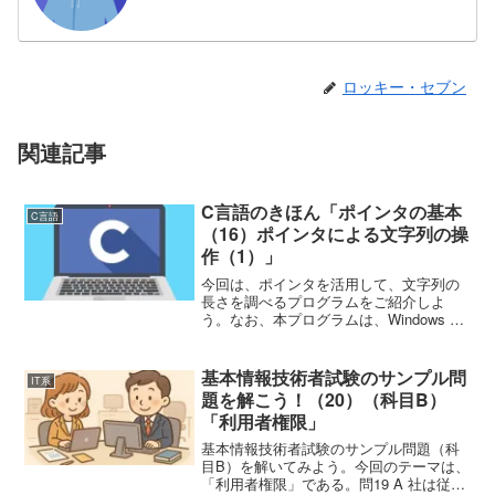
ロッキー・セブン
関連記事
C言語のきほん「ポインタの基本
C言語
（16）ポインタによる文字列の操
作（1）」
今回は、ポインタを活用して、文字列の
長さを調べるプログラムをご紹介しよ
う。なお、本プログラムは、Windows 11
Home（23H2）上で、 Visual
Studio Code（1.90.2）を使用して作成
し、gcc (Ubuntu ...
基本情報技術者試験のサンプル問
IT系
題を解こう！（20）（科目B）
「利用者権限」
基本情報技術者試験のサンプル問題（科
目B）を解いてみよう。今回のテーマは、
「利用者権限」である。問19 A 社は従業