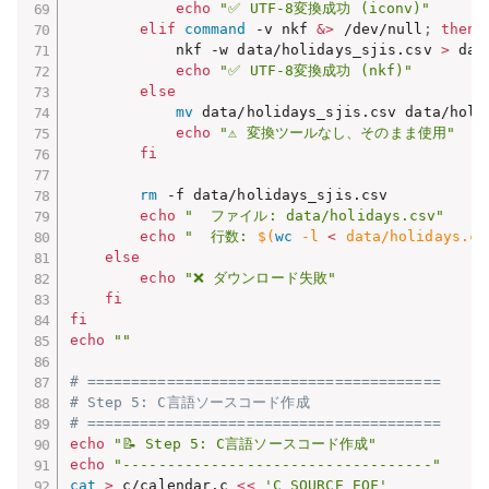
echo
"✅ UTF-8変換成功 (iconv)"
elif
command
 -v nkf 
&
>
 /dev/null
;
then
            nkf -w data/holidays_sjis.csv 
>
 dat
echo
"✅ UTF-8変換成功 (nkf)"
else
mv
 data/holidays_sjis.csv data/holid
echo
"⚠️ 変換ツールなし、そのまま使用"
fi
rm
 -f data/holidays_sjis.csv

echo
"  ファイル: data/holidays.csv"
echo
"  行数: 
$(
wc
 -l 
<
 data/holidays.cs
else
echo
"❌ ダウンロード失敗"
fi
fi
echo
""
# ========================================
# Step 5: C言語ソースコード作成
# ========================================
echo
"📝 Step 5: C言語ソースコード作成"
echo
"-----------------------------------"
cat
>
 c/calendar.c 
<<
'C_SOURCE_EOF'
