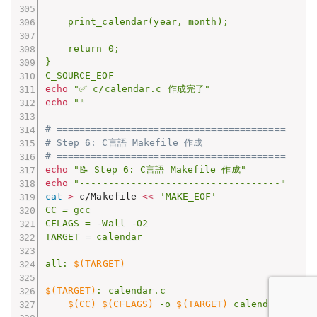
    print_calendar(year, month);

    return 0;

}

C_SOURCE_EOF
echo
"✅ c/calendar.c 作成完了"
echo
""
# ========================================
# Step 6: C言語 Makefile 作成
# ========================================
echo
"📝 Step 6: C言語 Makefile 作成"
echo
"-----------------------------------"
cat
>
 c/Makefile 
<<
'MAKE_EOF'

CC = gcc

CFLAGS = -Wall -O2

TARGET = calendar

all: 
$(
TARGET
)
$(
TARGET
)
: calendar.c

$(
CC
)
$(
CFLAGS
)
 -o 
$(
TARGET
)
 calendar.c
