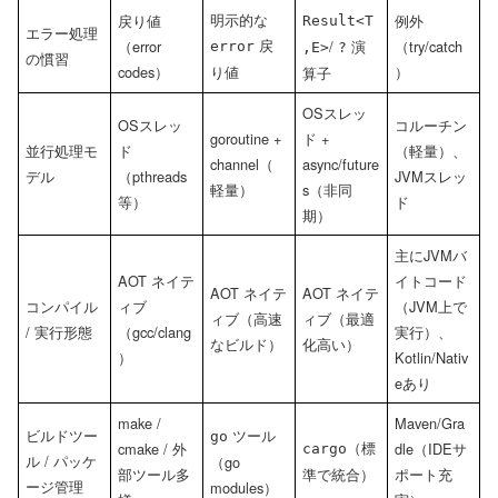
明示的な
戻り値
例外
Result<T
エラー処理
戻
（error
/
演
（try/catch
error
,E>
?
の慣習
codes）
り値
）
算子
OSスレッ
OSスレッ
コルーチン
goroutine +
ド +
並行処理モ
ド
（軽量）、
channel（
async/future
デル
（pthreads
JVMスレッ
軽量）
s（非同
等）
ド
期）
主にJVMバ
AOT ネイテ
イトコード
AOT ネイテ
AOT ネイテ
コンパイル
ィブ
（JVM上で
ィブ（高速
ィブ（最適
/ 実行形態
（gcc/clang
実行）、
なビルド）
化高い）
）
Kotlin/Nativ
eあり
make /
Maven/Gra
ビルドツー
ツール
go
（標
cmake / 外
dle（IDEサ
cargo
ル / パッケ
（go
部ツール多
準で統合）
ポート充
ージ管理
modules）