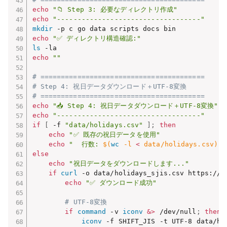
echo
"📁 Step 3: 必要なディレクトリ作成"
echo
"-----------------------------------"
mkdir
echo
"✅ ディレクトリ構造確認:"
ls
echo
""
# ========================================
# Step 4: 祝日データダウンロード＋UTF-8変換
# ========================================
echo
"📥 Step 4: 祝日データダウンロード＋UTF-8変換"
echo
"-----------------------------------"
if
[
 -f 
"data/holidays.csv"
]
;
then
echo
"✅ 既存の祝日データを使用"
echo
"  行数: 
$(
wc
 -l 
<
 data/holidays.csv
)
"
else
echo
"祝日データをダウンロードします..."
if
curl
 -o data/holidays_sjis.csv https://w
echo
"✅ ダウンロード成功"
# UTF-8変換
if
command
 -v 
iconv
&
>
 /dev/null
;
then
iconv
 -f SHIFT_JIS -t UTF-8 data/ho