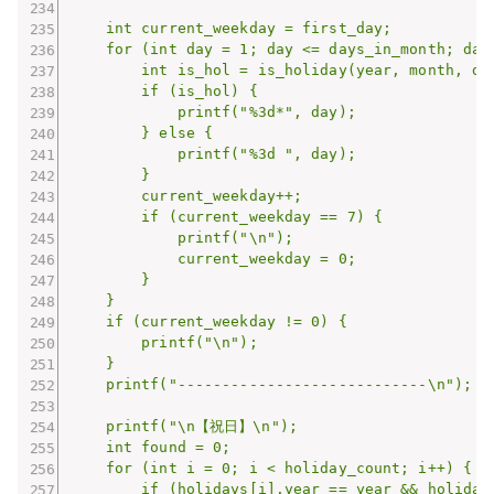
    int current_weekday = first_day;

    for (int day = 1; day <= days_in_month; day+
        int is_hol = is_holiday(year, month, day
        if (is_hol) {

            printf("%3d*", day);

        } else {

            printf("%3d ", day);

        }

        current_weekday++;

        if (current_weekday == 7) {

            printf("\n");

            current_weekday = 0;

        }

    }

    if (current_weekday != 0) {

        printf("\n");

    }

    printf("----------------------------\n");

    printf("\n【祝日】\n");

    int found = 0;

    for (int i = 0; i < holiday_count; i++) {

        if (holidays[i].year == year && holidays