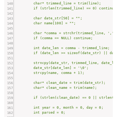
        char* trimmed_line = trim(line);

        if (strlen(trimmed_line) == 0) continue;
        char date_str[50] = "";

        char name[100] = "";

        char *comma = strchr(trimmed_line, ',');
        if (comma == NULL) continue;

        int date_len = comma - trimmed_line;

        if (date_len >= sizeof(date_str) || date
        strncpy(date_str, trimmed_line, date_len
        date_str[date_len] = '\0';

        strcpy(name, comma + 1);

        char* clean_date = trim(date_str);

        char* clean_name = trim(name);

        if (strlen(clean_date) == 0 || strlen(cl
        int year = 0, month = 0, day = 0;

        int parsed = 0;
