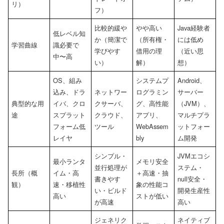
リ）
フ）
比較的緩や
やや高い
Java経験者
低レベル知
か（簡潔で
（所有権・
には低め
学習曲線
識必要で
学びやす
借用の理
（近い思
中〜高
い）
解）
想）
OS、組み
システムプ
Android、
込み、ドラ
ネットワー
ログラミン
サーバー
典型的な用
イバ、クロ
クサーバ、
グ、高性能
（JVM）、
途
スプラット
クラウド、
アプリ、
マルチプラ
フォーム低
ツール
WebAssem
ットフォー
レイヤ
bly
ム開発
シンプル・
JVMエコシ
最小ランタ
メモリ安全
並行処理が
ステム・
長所（概
イム・高
＋高速・抽
書きやす
null安全・
観）
速・移植性
象の性能コ
い・ビルド
開発生産性
高い
ストが低い
が高速
高い
ジェネリク
ネイティブ