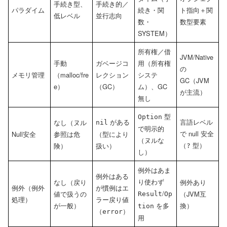
手続き型、
手続き的／
パラダイム
続き・関
ト指向＋関
低レベル
並行志向
数・
数型要素
SYSTEM）
所有権／借
JVM/Native
手動
ガベージコ
用（所有権
の
メモリ管理
（malloc/fre
レクション
システ
GC（JVM
e）
（GC）
ム）、GC
が主流）
無し
型
Option
がある
言語レベル
なし（ヌル
nil
で明示的
で null 安全
Null安全
参照は危
（型により
（ヌルな
（
型）
険）
扱い）
?
し）
例外はあま
例外はある
り使わず
なし（戻り
例外あり
例外（例外
が慣例はエ
/
値で扱うの
（JVM互
Result
Op
処理）
ラー戻り値
が一般）
を多
換）
tion
（
）
error
用