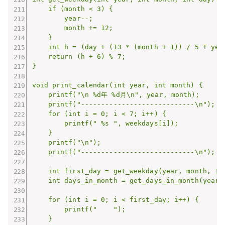
    if (month < 3) {

        year--;

        month += 12;

    }

    int h = (day + (13 * (month + 1)) / 5 + yea
    return (h + 6) % 7;

}

void print_calendar(int year, int month) {

    printf("\n %d年 %d月\n", year, month);

    printf("----------------------------\n");

    for (int i = 0; i < 7; i++) {

        printf(" %s ", weekdays[i]);

    }

    printf("\n");

    printf("----------------------------\n");

    int first_day = get_weekday(year, month, 1);
    int days_in_month = get_days_in_month(year, 
    for (int i = 0; i < first_day; i++) {

        printf("    ");

    }
