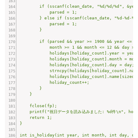
        if (sscanf(clean_date, "%d/%d/%d", &year
            parsed = 1;

        } else if (sscanf(clean_date, "%d-%d-%d"
            parsed = 1;

        }

        if (parsed && year >= 1900 && year <= 21
            month >= 1 && month <= 12 && day >= 
            holidays[holiday_count].year = year;
            holidays[holiday_count].month = mont
            holidays[holiday_count].day = day;

            strncpy(holidays[holiday_count].nam
            holidays[holiday_count].name[sizeof
            holiday_count++;

        }

    }

    fclose(fp);

    printf("祝日データを読み込みました: %d件\n", holida
    return 1;

}

int is_holiday(int year, int month, int day, cha