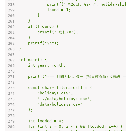
            printf(" %2d日: %s\n", holidays[i].d
            found = 1;

        }

    }

    if (!found) {

        printf(" なし\n");

    }

    printf("\n");

}

int main() {

    int year, month;

    printf("=== 月間カレンダー（祝日対応版）C言語 ===\n
    const char* filenames[] = {

        "holidays.csv",

        "../data/holidays.csv",

        "data/holidays.csv"

    };

    int loaded = 0;

    for (int i = 0; i < 3 && !loaded; i++) {
