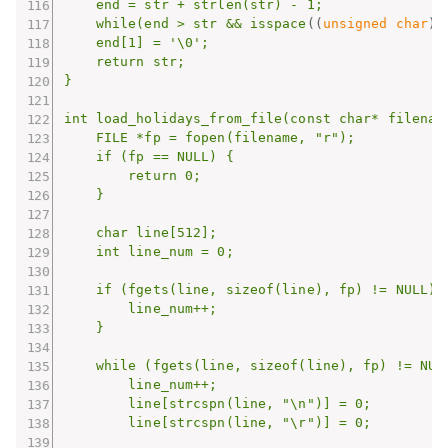
    end = str + strlen(str) - 1;

    while(end > str && isspace
((
unsigned char
)
*
    end[1] = '\0';

    return str;

}

int load_holidays_from_file(const char* filename
    FILE *fp = fopen(filename, "r");

    if (fp == NULL) {

        return 0;

    }

    char line[512];

    int line_num = 0;

    if (fgets(line, sizeof(line), fp) != NULL) {
        line_num++;

    }

    while (fgets(line, sizeof(line), fp) != NULL
        line_num++;

        line[strcspn(line, "\n")] = 0;

        line[strcspn(line, "\r")] = 0;
