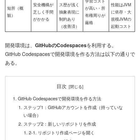
学習コスト
安全機構が
ス歴が浅く
性能はJVM
短所（概
が高い・所
乏しく手間
抽象表現に
に依存・大
観）
有権周りが
がかかる
制約あり
規模JVMの
厳格
（改善済）
起動コスト
開発環境は、
GitHubのCodespaces
を利用する。
GitHub Codespacesで開発環境を作る方法は以下の通りで
ある。
目次
GitHub Codespacesで開発環境を作る方法
ステップ1：GitHubアカウントを作成（持っていな
い場合）
ステップ2：新しいリポジトリを作成
2-1. リポジトリ作成ページを開く