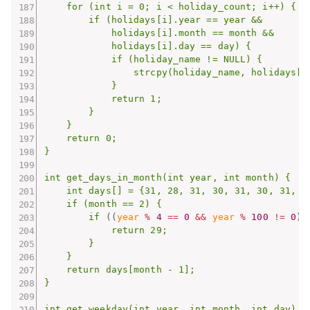
    for (int i = 0; i < holiday_count; i++) {

        if (holidays[i].year == year && 

            holidays[i].month == month && 

            holidays[i].day == day) {

            if (holiday_name != NULL) {

                strcpy(holiday_name, holidays[i]
            }

            return 1;

        }

    }

    return 0;

}

int get_days_in_month(int year, int month) {

    int days[] = {31, 28, 31, 30, 31, 30, 31, 31
    if (month == 2) {

        if 
((
year 
%
4
==
0
&&
 year 
%
100
!=
0
)
            return 29;

        }

    }

    return days[month - 1];

}

int get_weekday(int year, int month, int day) {
