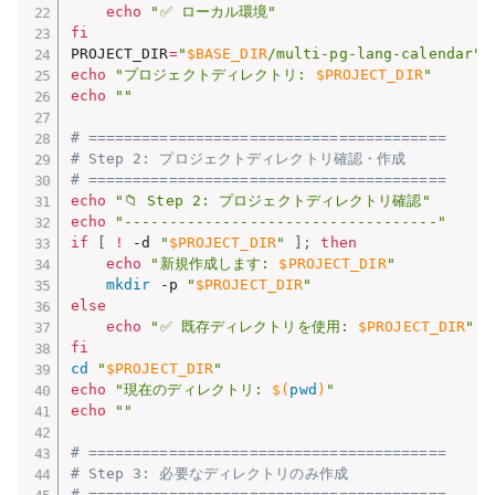
echo
"✅ ローカル環境"
fi
PROJECT_DIR
=
"
$BASE_DIR
/multi-pg-lang-calendar"
echo
"プロジェクトディレクトリ: 
$PROJECT_DIR
"
echo
""
# ========================================
# Step 2: プロジェクトディレクトリ確認・作成
# ========================================
echo
"📁 Step 2: プロジェクトディレクトリ確認"
echo
"-----------------------------------"
if
[
!
 -d 
"
$PROJECT_DIR
"
]
;
then
echo
"新規作成します: 
$PROJECT_DIR
"
mkdir
 -p 
"
$PROJECT_DIR
"
else
echo
"✅ 既存ディレクトリを使用: 
$PROJECT_DIR
"
fi
cd
"
$PROJECT_DIR
"
echo
"現在のディレクトリ: 
$(
pwd
)
"
echo
""
# ========================================
# Step 3: 必要なディレクトリのみ作成
# ========================================