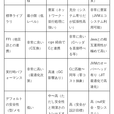
様
実）
豊富（ネッ
充分（シス
非常に豊富
標準ライブ
最小限（低
トワーク・
テム寄りだ
（JVMエコ
ラリ
レベル）
並行処理に
が拡張性高
システム利
強い）
い）
用可能）
非常に良い
FFI（他言
Javaとの相
経由で
非常に良い
（Cヘッダ
cgo
語との連
互運用性が
（C互換）
Cと連携
を直接呼べ
携）
極めて高い
る等）
JVMのオー
非常に高い
Cに匹敵〜
バーヘッド
実行時パフ
高速（GC
（最適化次
同等（零コ
有り（JIT
ォーマンス
影響あり）
第）
スト抽象）
最適化で高
速化）
中〜高（た
デフォルト
だし安全性
高（null安
の安全性
高（安全が
低い
と簡潔さの
全・型シス
（型/メモ
設計目標）
トレードオ
テム）