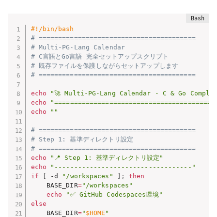
#!/bin/bash
# ========================================
# Multi-PG-Lang Calendar
# C言語とGo言語 完全セットアップスクリプト
# 既存ファイルを保護しながらセットアップします
# ========================================
echo
"🚀 Multi-PG-Lang Calendar - C & Go Comple
echo
"=========================================
echo
""
# ========================================
# Step 1: 基準ディレクトリ設定
# ========================================
echo
"📍 Step 1: 基準ディレクトリ設定"
echo
"-----------------------------------"
if
[
 -d 
"/workspaces"
]
;
then
    BASE_DIR
=
"/workspaces"
echo
"✅ GitHub Codespaces環境"
else
    BASE_DIR
=
"
$HOME
"