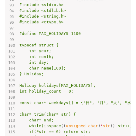
#include <stdio.h>

#include <stdlib.h>

#include <string.h>

#include <ctype.h>

#define MAX_HOLIDAYS 1100

typedef struct {

    int year;

    int month;

    int day;

    char name[100];

} Holiday;

Holiday holidays[MAX_HOLIDAYS];

int holiday_count = 0;

const char* weekdays[] = {"日", "月", "火", "水",
char* trim(char* str) {

    char* end;

    while(isspace
((
unsigned char
)
*
str
))
 str++;

    if(*str == 0) return str;
