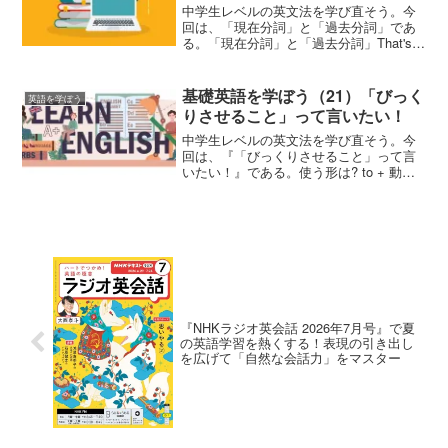
中学生レベルの英文法を学び直そう。今
回は、「現在分詞」と「過去分詞」であ
る。「現在分詞」と「過去分詞」That's
interesting!それはおもしろい
な!That's...ing. 【現在分詞】あるものご
とについての感想を述べるとき、...
基礎英語を学ぼう（21）「びっく
英語を学ぼう
りさせること」って言いたい！
中学生レベルの英文法を学び直そう。今
回は、『「びっくりさせること」って言
いたい！』である。使う形は? to + 動詞
の原形【to不定詞】Your hope is to
surprise Charlotte.君の望みは、シャーロ
ットをびっくり...
『NHKラジオ英会話 2026年7月号』で夏
の英語学習を熱くする！表現の引き出し
を広げて「自然な会話力」をマスター