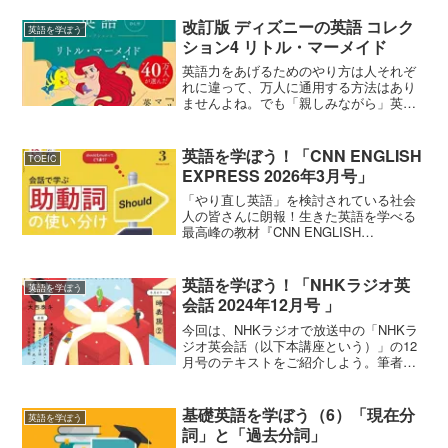
う。「英語でちょっといい話 ベストセレ
クション ちょっといい話製作委員会
改訂版 ディズニーの英語 コレク
英語を学ぼう
（編）アルク 以下本書...
ション4 リトル・マーメイド
英語力をあげるためのやり方は人それぞ
れに違って、万人に通用する方法はあり
ませんよね。でも「親しみながら」英語
に触れることで、英語学習が継続できる
なら、きっと英語の上達へとつながりま
す。そこで、ディズニーの作品を楽しみ
英語を学ぼう！「CNN ENGLISH
TOEIC
ながら英語力をアップしま...
EXPRESS 2026年3月号」
「やり直し英語」を検討されている社会
人の皆さんに朗報！生きた英語を学べる
最高峰の教材『CNN ENGLISH
EXPRESS2026年3月号 以下EE3月号と
いう』が超おすすめ。EE3月号は、久し
ぶりに英語に触れる社会人が「あ、そこ
英語を学ぼう！「NHKラジオ英
英語を学ぼう
が知りた...
会話 2024年12月号 」
今回は、NHKラジオで放送中の「NHKラ
ジオ英会話（以下本講座という）」の12
月号のテキストをご紹介しよう。筆者も
英語学習のルーティーンにしている。
「NHKラジオ英会話 2024年12月号 ‎NHK
出版 （以下本誌という）」である。
基礎英語を学ぼう（6）「現在分
英語を学ぼう
NHKラ...
詞」と「過去分詞」