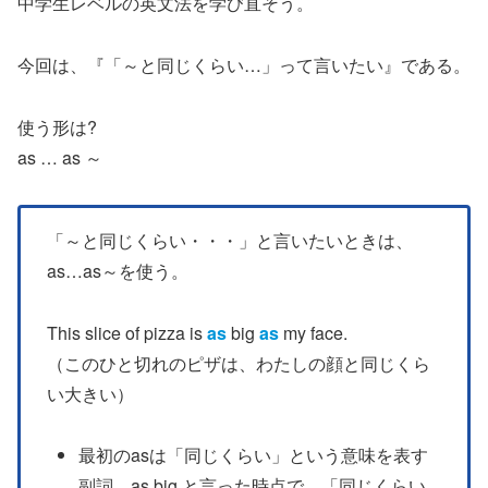
中学生レベルの英文法を学び直そう。
今回は、『「～と同じくらい…」って言いたい』である。
使う形は?
as … as ～
「～と同じくらい・・・」と言いたいときは、
as…as～を使う。
This slice of pizza is
as
big
as
my face.
（このひと切れのピザは、わたしの顔と同じくら
い大きい）
最初のasは「同じくらい」という意味を表す
副詞。as big と言った時点で、「同じくらい