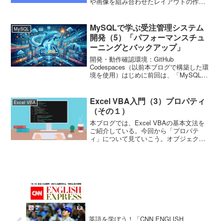
や画像を組み合わせたレイアウトの作
成、デザイン、また、線や図形を組み合
わせたイラスト作成に最適なツールで
す。グラフィックソフトの中では「ベク
MySQLで学ぶ受注管理システム
MySQL
トル系ソ...
開発（5）「パフォーマンスチュ
ーニングとバックアップ」
開発・動作確認環境：GitHub
Codespaces（以前本ブログで構築した環
境を使用）はじめに前回は、「MySQLで
学ぶ受注管理システム開発（4）「トリガ
ーとユーザー権限管理」」にて、トリガ
ーによる自動ログ記録と、ユーザーごと
Excel VBA入門（3）プロパティ
Excel VBA
の権限管理...
（その１）
本ブログでは、Excel VBAの基本文法を
ご紹介している。今回から「プロパテ
ィ」について見ていこう。オブジェクト
の属性を表すプロパティは、「オブジェ
クトの属性を表すもの」である。属性と
は、オブジェクトが持つ情報である。プ
ロパティは、オブジ...
英語を学ぼう！「CNN ENGLISH