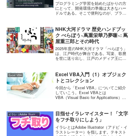
プログラミング学習を始めたばかりの方
にとって、開発環境の準備は大きなハー
ドルである。そこで便利なのが、ブラウ
ザ上で開発できるオンライン
IDE「Replit」。今回は Replitの無料プラ
ン を使って、AIエージェントに英語で指
NHK大河ドラマ 歴史ハンドブッ
学び
示を出し、R...
ク べらぼう~蔦重栄華乃夢噺~: 蔦
屋重三郎とその時代
2025年度のNHK大河ドラマ「べらぼう」
は、江戸時代が舞台である。写楽、歌麿
を世に送り出し、江戸のメディア王にま
で成り上がった蔦重こと蔦屋重三郎（つ
たや じゅうざぶろう）の波乱万丈の物語
となっている。ところで、近年、「江戸
Excel VBA入門（1）オブジェク
Excel VBA
時代」が見直され...
トとコレクション
今回から「Excel VBA」についてご紹介
していこう。Excel VBAとは
VBA（Visual Basic for Applications）は
Microsoft Office製品に搭載されているプ
ログラミング言語のことで、Word、E...
目指せイラレマイスター！「文字
イラレ（Adobe Illustrator）
をフチ取りにしよう」
イラレとはAdobe Illustrator（アドビ・イ
ラストレーター）を指します。テキスト