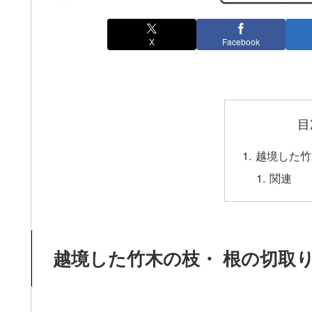
X
Facebook
目
越境した竹
関連
越境した竹木の枝・ 根の切取