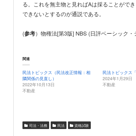
る。これを無主物と見ればAは採ることができ
できないとするのが通説である。
(
）物権法[第3版] NBS (日評ベーシック
参考
関連
民法トピックス（民法改正情報：相
民法トピックス
隣関係の見直し）
2024年1月29日
2022年10月13日
不動産
不動産
司法・法務
民法
資格試験