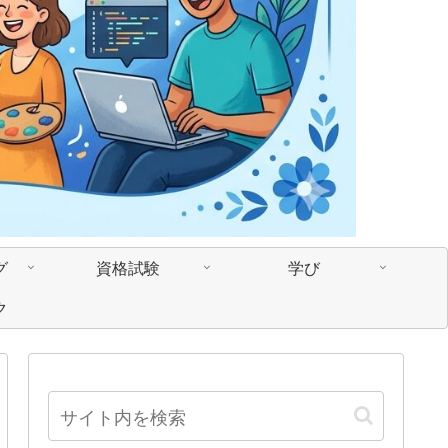
グ
資格試験
学び
ク