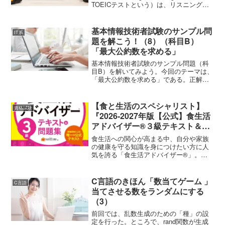
TOEICテストという）は、リスニング
（約45分間・100問）、リーディング
（75分間・100問）、合計約2時...
基本情報技術者試験のサンプル問
IT系
題を解こう！（8）（科目B）
「最大公約数を求める」
基本情報技術者試験のサンプル問題（科
目B）を解いてみよう。今回のテーマは、
「最大公約数を求める」である。正解：
エユークリッドの互除法（二つの正の整
数の最大公約数を繰り返し引き算する古
典的アルゴリズム）を疑似コードで実装
【食と生活のスペシャリスト】
資格試験
する問題である。問題文...
『2026-2027年版【公式】食生活
アドバイザー®３級テキスト＆問
題集』
食生活への関心が高まる中、自分や家族
の健康を守る知識を身につけたい方に人
気を誇る「食生活アドバイザー®」。今
回は、この試験の3級合格を目指す方の必
携書、『2026-2027年版【公式】食生活ア
ドバイザー®３級テキスト＆問題集 一
C言語のきほん「数当てゲーム 」
C言語
般社団法人F...
当てさせる数をランダムにする
（3）
前回では、乱数生成のための「種」の設
定を行った。ところで、rand関数が生成