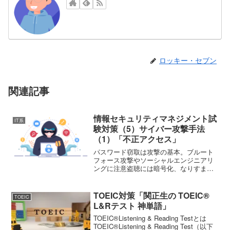
ロッキー・セブン
関連記事
情報セキュリティマネジメント試
IT系
験対策（5）サイバー攻撃手法
（1）「不正アクセス」
パスワード窃取は攻撃の基本。ブルート
フォース攻撃やソーシャルエンジニアリ
ングに注意盗聴には暗号化、なりすまし
にはデジタル署名で対策ゼロデイ攻撃 =
脆弱性がわかっているのに、対策手段が
ない時点での攻撃不正アクセス不正アク
TOEIC対策「関正生の TOEIC®︎
TOEIC
セスとはシステムを利...
L&Rテスト 神単語」
TOEIC®Listening & Reading Testとは
TOEIC®Listening & Reading Test（以下