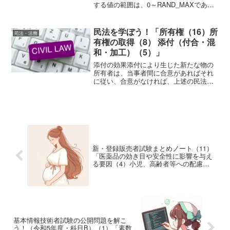
する値の範囲は、0～RAND_MAXであ
る。しかし、通常は、ある特定の範囲の
乱数が必要である。例えば、「0以上99以
下の乱数」が必要であれば、rand() %
民法を学ぼう！「所有権（16）所
司法・法務
10...
有権の取得（8） 添付（付合・混
和・加工）（5）」
添付の効果添付により生じた新たな物の
所有者は、当事者間に合意があればそれ
に従い、合意がなければ、上述の民法の
ルールに従って定まる。 添付の規定によ
って、物の所有権が消滅したときは、物
の上に存在した他の権利も消滅する（247
条1項)。権利の客...
新・登録販売者試験まとめノート（11）
「医薬品の効き目や安全性に影響を与え
る要因（4）小児、高齢者等への配慮
（c）妊婦又は妊娠していると思われる女
性
基本情報技術者試験の公開問題を解こ
う！（令和5年度・科目B）（1）「素数