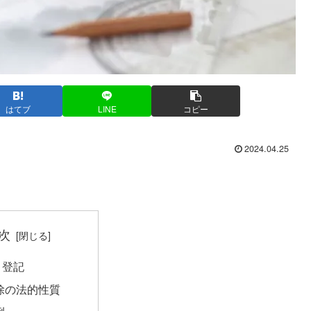
はてブ
LINE
コピー
2024.04.25
次
と登記
除の法的性質
例