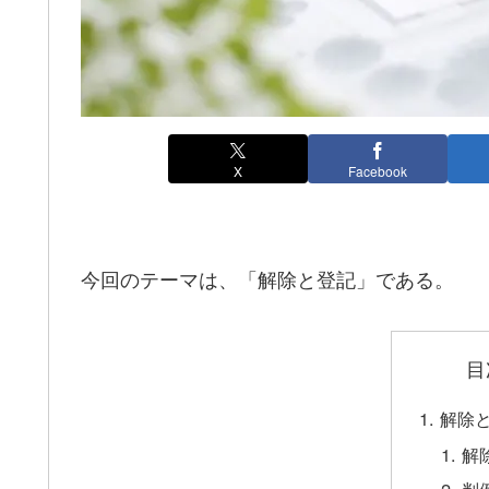
X
Facebook
今回のテーマは、「解除と登記」である。
目
解除
解
判