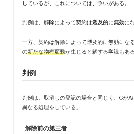
しているが、これについては、争いがある。
判例は、解除によって契約は
に
に
遡及的
無効
一方、契約は解除によって遡及的に無効にな
の
新たな物権変動
が生じると解する学説もあ
判例
判例は、取消しの登記の場合と同じく、CがA
異なる処理をしている。
解除前の第三者