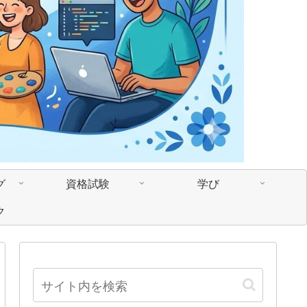
グ
資格試験
学び
ク