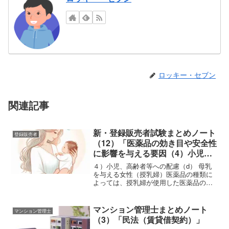
ロッキー・セブン
関連記事
新・登録販売者試験まとめノート
登録販売者
（12）「医薬品の効き目や安全性
に影響を与える要因（4）小児、
高齢者等への配慮（d） 母乳を与
４）小児、高齢者等への配慮（d） 母乳
える女性（授乳婦）
を与える女性（授乳婦）医薬品の種類に
よっては、授乳婦が使用した医薬品の成
分の一部が乳汁中に移行することが知ら
れており、母乳を介して乳児が医薬品の
成分を摂取することになる場合がある。
マンション管理士まとめノート
マンション管理士
このような場合、乳幼児...
（3）「民法（賃貸借契約）」