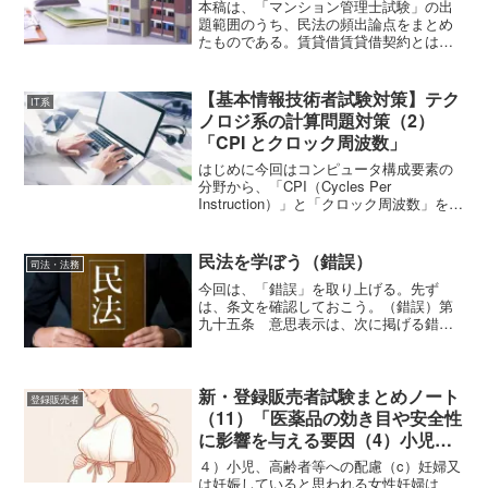
本稿は、「マンション管理士試験」の出
題範囲のうち、民法の頻出論点をまとめ
たものである。賃貸借賃貸借契約とは賃
貸借は、当事者の一方がある物の使用及
び収益を相手方にさせることを約し、相
手方がこれに対してその賃料を支払うこ
【基本情報技術者試験対策】テク
IT系
と及び引渡しを受けた物を...
ノロジ系の計算問題対策（2）
「CPI とクロック周波数」
はじめに今回はコンピュータ構成要素の
分野から、「CPI（Cycles Per
Instruction）」と「クロック周波数」を用
いた実行時間の計算問題を取り上げる。
CPUの処理性能を数値で表す基本的な考
え方であり、基本情報技術者試験では頻
民法を学ぼう（錯誤）
司法・法務
出...
今回は、「錯誤」を取り上げる。先ず
は、条文を確認しておこう。（錯誤）第
九十五条 意思表示は、次に掲げる錯誤
に基づくものであって、その錯誤が法律
行為の目的及び取引上の社会通念に照ら
して重要なものであるときは、取り消す
ことができる。一 意思表示...
新・登録販売者試験まとめノート
登録販売者
（11）「医薬品の効き目や安全性
に影響を与える要因（4）小児、
高齢者等への配慮（c）妊婦又は
４）小児、高齢者等への配慮（c）妊婦又
妊娠していると思われる女性
は妊娠していると思われる女性妊婦は、