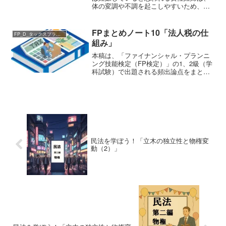
体の変調や不調を起こしやすいため、一
般用医薬品を使用することにより、症状
の緩和等を図ろうとする場合もあるが、
その際には妊婦の状態を通じて胎児に影
FPまとめノート10「法人税の仕
FP_D_タックスプランニング
響を及ぼすことがないよ...
組み」
本稿は、「ファイナンシャル・プランニ
ング技能検定（FP検定）」の1、2級（学
科試験）で出題される頻出論点をまとめ
たものである。今回のテーマは、「D タ
ックスプランニング」から「「法人税の
仕組み」である。法人税の事業年度と納
税地事業年度・・原...
民法を学ぼう！「立木の独立性と物権変
動（2）」