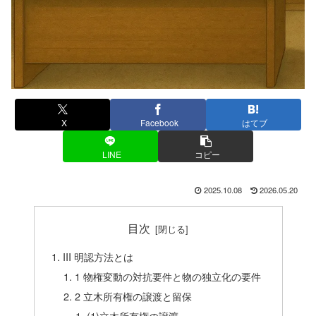
X
Facebook
はてブ
LINE
コピー
2025.10.08
2026.05.20
目次
III 明認方法とは
1 物権変動の対抗要件と物の独立化の要件
2 立木所有権の譲渡と留保
(1)立木所有権の譲渡