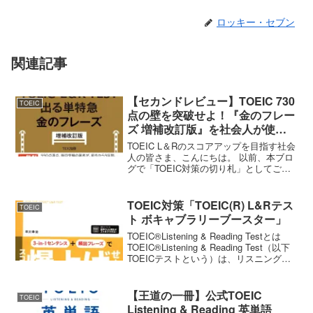
ロッキー・セブン
関連記事
【セカンドレビュー】TOEIC 730
TOEIC
点の壁を突破せよ！『金のフレー
ズ 増補改訂版』を社会人が使い
倒すべき理由
TOEIC L＆Rのスコアアップを目指す社会
人の皆さま、こんにちは。 以前、本ブロ
グで「TOEIC対策の切り札」としてご紹
介した『TOEIC L&R TEST 出る単特急
金のフレーズ（金フレ）TEX加藤（著）
朝日新聞出版』。「基礎は固まっ...
TOEIC対策「TOEIC(R) L&Rテス
TOEIC
ト ボキャブラリーブースター」
TOEIC®Listening & Reading Testとは
TOEIC®Listening & Reading Test（以下
TOEICテストという）は、リスニング
（約45分間・100問）、リーディング
（75分間・100問）、合計約2時...
【王道の一冊】公式TOEIC
TOEIC
Listening & Reading 英単語