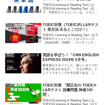
TOEIC®Listening & Reading Testとは
TOEIC®Listening & Reading Test（以
下、TOEICテストという）は、リスニン
グ（約45分間・100問）、リーディング
（75分間・100問）、合計約2...
TOEIC対策（TOEIC(R) L&Rテス
TOEIC
ト 英文法 出るとこだけ！）
TOEIC® Listening & Reading Test（以下
TOEICテストという）とはリスニング
（約45分間・100問）、リーディング
（75分間・100問）、合計約2時間で200
問に答えるマークシート方式の一斉客観
テストである。な...
英語を学ぼう！「CNN ENGLISH
TOEIC
EXPRESS 2024年 5月号」
新年度がスタートした。新しいタイプの
仕事が生まれるなか、「大人の学び」と
してリスキリングが大注目である。これ
から始めるなら「英語の学び直し」はい
かがだろうか。始めるには何の制約もな
い。大切なことは、毎日続けることであ
TOEIC対策 「関正生の TOEIC®
TOEIC
る。そのためには、最良の...
L&Rテスト 語彙問題 神速100
問 」
TOEIC®Listening & Reading Testとは
TOEIC®Listening & Reading Test（以下