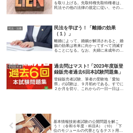
を取り上げる。先取特権先取特権者は、
民法その他の法律の規定に従い、その債
務者の財産について、他の債権者に先立
って自己の債権の弁済を受ける権利を有
する。（民法303条）先取特権は、留置権
と同様、法律の定めに...
民法を学ぼう！「離婚の効果
司法・法務
（１）」
離婚によって、婚姻が解消されると、婚
姻の効果は将来に向かってすべて消滅す
ることになる。なお、夫婦に未成年の子
がいる場合、親権の帰属や子の監護・養
育に影響を及ぼす。親子関係における効
果については、別の機会で説明すること
過去問はマスト!「2023年度版登
登録販売者
にして、今回は、婚姻の解...
録販売者過去6回本試験問題集」
登録販売者試験、筆者の受験地「愛知
県」の試験は、９月初めである。すでに
２か月を切り、これからの一日一日は、
とても大切になってくる。そろそろテキ
スト中心から、過去問トレーニングも始
める頃合いだろう。そんな筆者が手に取
ったのが、今回ご紹介する「...
基本情報技術者試験の公開問題を解こ
う！（令和６年度・科目A）（10）「下
位のモジュールの代替となるテスト用の