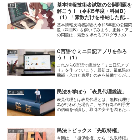
基本情報技術者試験の公開問題を
IT系
解こう！（令和5年度・科目B）
（1）「素数だけを格納した配列
を返す関数」
基本情報技術者試験の令和5年度の公開問
題（科目B）を解いてみよう。正解：アこ
の問題は、素数を求めるプログラムの空
欄 a と b に正しい選択肢を入れるもので
ある。問題文「関数findPrimeNumbers
は，引数で与えられた整数以下の，...
C言語で ミニ日記アプリを作ろ
C言語
う！（1）
これからC言語で簡単な「ミニ日記アプ
リ」を作っていこう。最初は、最低限の
機能（入力と表示）のみを装備するが、
徐々に機能を追加していく。機能の概要
ユーザーが日記の内容を入力する。現在
の日時を取得（time.hを使用）する。日
民法を学ぼう「表見代理総説」
司法・法務
記内容と日時をファ...
表見代理とは表見代理とは、無権代理行
為が行われた場合に、その行為の相手方
の信頼を保護し、取引の安全を図るため
に、例外的に本人への効果帰属を認める
制度である。３つの類型代理権授与の表
示による表見代理（109条）権限外の行為
の表見代理（110条...
民法トピックス「先取特権」
司法・法務
今回は、「担保物権」から「先取特権」