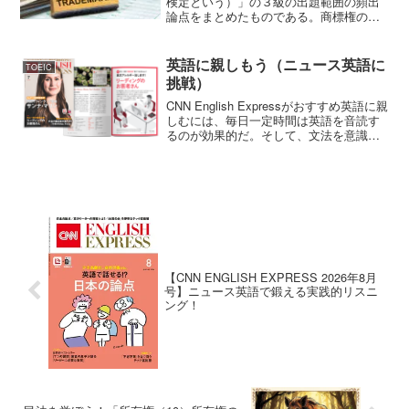
検定という）」の３級の出題範囲の頻出
論点をまとめたものである。商標権の効
力商標権者は、指定商品又は指定役務に
ついて登録商標の使用をする権利を専有
する。（商標法25条本文）「登録商標を
英語に親しもう（ニュース英語に
TOEIC
使用する」とは商品や商...
挑戦）
CNN English Expressがおすすめ英語に親
しむには、毎日一定時間は英語を音読す
るのが効果的だ。そして、文法を意識し
たリスニング力、語彙も合わせて増やし
たい。理想は全部で1時間（なんとか30分
は確保したい）。これらの方法につい
て...
【CNN ENGLISH EXPRESS 2026年8月
号】ニュース英語で鍛える実践的リスニ
ング！