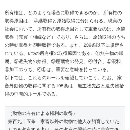
所有権は、どのような場合に取得できるのか。 所有権の
取得原因は、 承継取得と原始取得に分けられる。現実の
社会において、所有権の取得原因として重要なのは、承継
取得（売買・相続など）であり、さらに、原始取得のうち
の時効取得と即時取得である。また、239条以下に規定さ
れている、6つの所有権の取得原因である、①無主物の帰
属、②遺失物の拾得、③理蔵物の発見、④付合、⑤混和、
⑥加工のうち、④⑥は、重要な意味を持っている。
以下では、これらのルールを確認していこう。なお、 家
畜外動物の取得に関する195条は、無主物先占と遺失物拾
得の中間的ルールである。
（動物の占有による権利の取得）
第百九十五条　家畜以外の動物で他人が飼育していた
ものを占有する者は、その占有の開始の時に善意であ