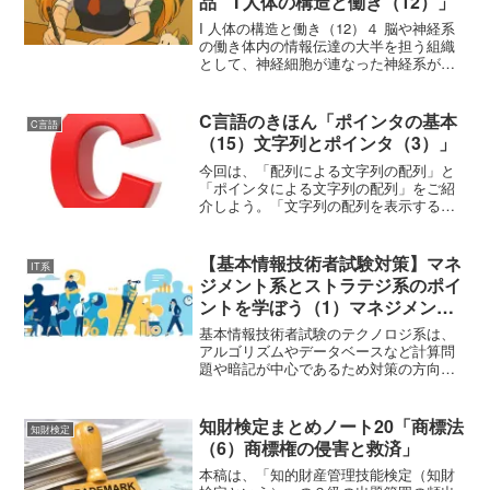
品 I 人体の構造と働き（12）」
I 人体の構造と働き（12）４ 脳や神経系
の働き体内の情報伝達の大半を担う組織
として、神経細胞が連なった神経系があ
る。神経細胞の細胞体から伸びる細長い
突起（軸索）を神経線維という。身体の
個々の組織は刺激によって反射的に動く
C言語のきほん「ポインタの基本
C言語
ことが出来るが、実...
（15）文字列とポインタ（3）」
今回は、「配列による文字列の配列」と
「ポインタによる文字列の配列」をご紹
介しよう。「文字列の配列を表示するプ
ログラム」である。なお、本プログラム
は、Windows 11 Home（23H2）上
で、 Visual Studio Code（1....
【基本情報技術者試験対策】マネ
IT系
ジメント系とストラテジ系のポイ
ントを学ぼう（1）マネジメント
系とストラテジ系の問題を解くコ
基本情報技術者試験のテクノロジ系は、
ツ
アルゴリズムやデータベースなど計算問
題や暗記が中心であるため対策の方向性
がイメージしやすい。一方でマネジメン
ト系とストラテジ系は、用語の意味を問
う問題と文章読解を組み合わせた問題が
知財検定まとめノート20「商標法
知財検定
中心となり、テクノロジ系...
（6）商標権の侵害と救済」
本稿は、「知的財産管理技能検定（知財