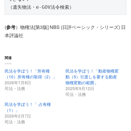
（遺失物法・e-GOV法令検索）
(
参考
）物権法[第3版] NBS (日評ベーシック・シリーズ) 日
本評論社
関連
民法を学ぼう！「所有権
民法を学ぼう！「動産物権変
（10）所有権の取得（2）」
動（5）引渡しを要する動産
2026年7月8日
物権変動の範囲」
司法・法務
2025年9月12日
司法・法務
民法を学ぼう！「 占有権
（1）」
2026年2月7日
司法・法務