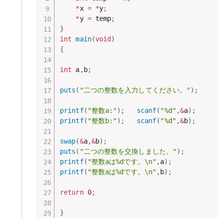
*
x 
=
*
y
;
*
y 
=
 temp
;
}
int
main
(
void
)
{
int
 a
,
b
;
puts
(
"二つの整数を入力してください。"
)
;
printf
(
"整数a:"
)
;
scanf
(
"%d"
,
&
a
)
;
printf
(
"整数b:"
)
;
scanf
(
"%d"
,
&
b
)
;
swap
(
&
a
,
&
b
)
;
puts
(
"二つの整数を交換しました。"
)
;
printf
(
"整数aは%dです。\n"
,
a
)
;
printf
(
"整数aは%dです。\n"
,
b
)
;
return
0
;
}