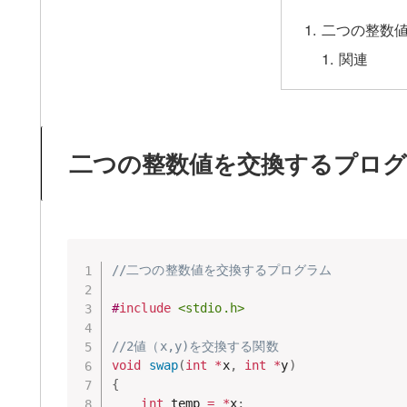
二つの整数
関連
二つの整数値を交換するプロ
//二つの整数値を交換するプログラム
#
include
<stdio.h>
//2値（x,y)を交換する関数
void
swap
(
int
*
x
,
int
*
y
)
{
int
 temp 
=
*
x
;