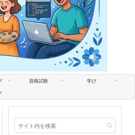
グ
資格試験
学び
ク