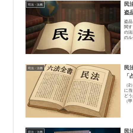
民
司法・法務
盗
盗品
関す
の法
のル
民
司法・法務
「
（2
に当
どう
（甲
民
司法・法務