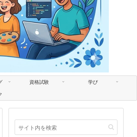
グ
資格試験
学び
ク