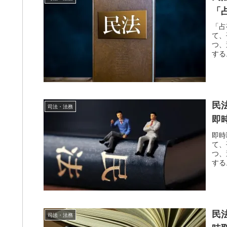
「
「占
て、
つ、
する
民
司法・法務
即
即時
て、
つ、
する
民
司法・法務