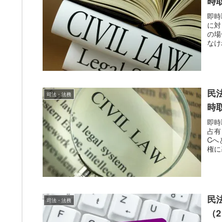
時
即時
に対
の場
なけ
民
司法・法務
時
即時
占有
Cへ
権に
民
司法・法務
（