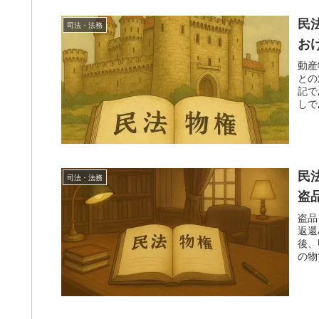
民
司法・法務
お
動産
との
記で
しで
民
司法・法務
盗
盗品
返還
後、
の物