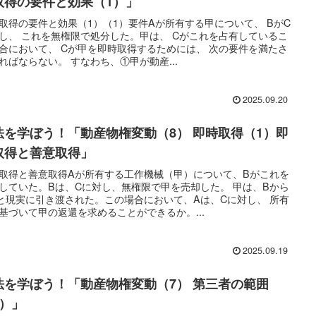
取得の要件と効果（1）」
取得の要件と効果（1）（1）要件Aが所有する甲について、 BがC
し、 これを無権限で処分した。甲は、 Cがこれを占有しているこ
合において、 Cが甲を即時取得するためには、 次の要件を満たさ
ればならない。 すなわち、①甲が動産...
2025.09.20
法を学ぼう！「動産物権変動（8） 即時取得（1）即
取得と善意取得」
取得と善意取得Aが所有する工作機械（甲）について、Bがこれを
していた。Bは、Cに対し、無権限で甲を売却した。 甲は、Bから
と現実に引き渡された。この場合において、Aは、Cに対し、 所有
基づいて甲の返還を求めることができるか。...
2025.09.19
法を学ぼう！「動産物権変動（7） 第三者の範囲
2）」