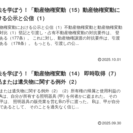
法を学ぼう！「動産物権変動（15）動産物権変動に
ける公示と公信（1）
物権変動における公示と公信（1）不動産物権変動と動産物権変動
対比（1）登記と引渡し・占有不動産物権変動の対抗要件は、 登
ある（177条）。 これに対し、動産物権譲渡の対抗要件は、引渡
ある （178条）。 もっとも、引渡しの公...
2025.10.01
法を学ぼう！「動産物権変動（14） 即時取得（7）
品または遺失物に関する例外（2）
または遺失物に関する例外（2）（2）所有権の帰属と使用利益の
Aは、自分が所有する照明器具 (甲) を何者かに盗まれた。 その
甲は、 照明器具の販売業を営むBの手に渡った。 Bは、甲が自分
であるとして、 そのことを過失なく信じ...
2025.09.30