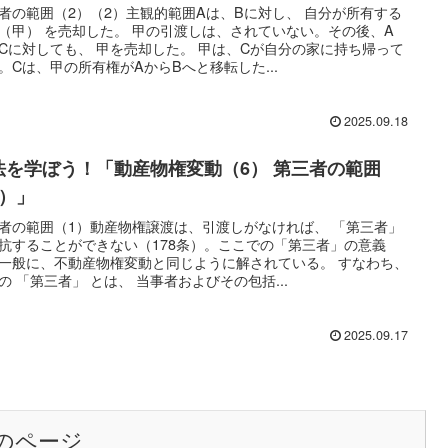
者の範囲（2）（2）主観的範囲Aは、Bに対し、 自分が所有する
（甲） を売却した。 甲の引渡しは、されていない。その後、A
Cに対しても、 甲を売却した。 甲は、Cが自分の家に持ち帰って
。Cは、甲の所有権がAからBへと移転した...
2025.09.18
法を学ぼう！「動産物権変動（6） 第三者の範囲
1）」
者の範囲（1）動産物権譲渡は、引渡しがなければ、 「第三者」
抗することができない（178条）。ここでの「第三者」の意義
一般に、不動産物権変動と同じように解されている。 すなわち、
の 「第三者」 とは、 当事者およびその包括...
2025.09.17
のページ