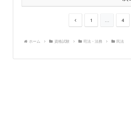
前
1
…
4
へ
ホーム
資格試験
司法・法務
民法