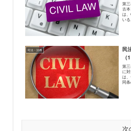
第三
古本
は、
いる
民
司法・法務
（
第三
に対
は、
同条
次