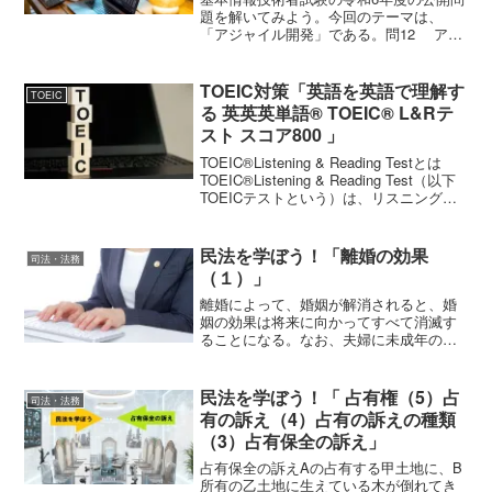
題を解いてみよう。今回のテーマは、
「アジャイル開発」である。問12 アジ
ャイル開発手法の一つであるスクラムで
定義され、スプリントで実施するイベン
トのうち、毎日決まった時間に決まった
TOEIC対策「英語を英語で理解す
TOEIC
場所で行い、開発チー...
る 英英英単語® TOEIC® L&Rテ
スト スコア800 」
TOEIC®Listening & Reading Testとは
TOEIC®Listening & Reading Test（以下
TOEICテストという）は、リスニング
（約45分間・100問）、リーディング
（75分間・100問）、合計約2時...
民法を学ぼう！「離婚の効果
司法・法務
（１）」
離婚によって、婚姻が解消されると、婚
姻の効果は将来に向かってすべて消滅す
ることになる。なお、夫婦に未成年の子
がいる場合、親権の帰属や子の監護・養
育に影響を及ぼす。親子関係における効
果については、別の機会で説明すること
民法を学ぼう！「 占有権（5）占
司法・法務
にして、今回は、婚姻の解...
有の訴え（4）占有の訴えの種類
（3）占有保全の訴え」
占有保全の訴えAの占有する甲土地に、B
所有の乙土地に生えている木が倒れてき