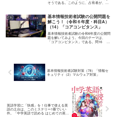
そうである。このように、占有者が、そ
の占有を妨害されるおそれがあるとき、
妨害の危険を生じさせている者に対し
て、その妨害の予防または損害賠償の担
基本情報技術者試験の公開問題を
IT系
保を請求できる。これを占...
解こう！（令和６年度・科目A）
（14）「コアコンピタンス」
基本情報技術者試験の令和6年度の公開問
題を解いてみよう。今回のテーマは、
「コアコンピタンス」である。問16 コ
アコンピタンスを説明したものはどれ
か。ア 経営活動における基本精神や行
動指針イ 事業戦略の遂行によって達成
すべき到達目標ウ ...
基本情報技術者試験対策（78）「情報セ
キュリティ（2）マルウェア対策」
英語学習に「快感」を！仕事で使える英
語の土台は、このミステリー1冊でいい
件。「中学英語で読める はじめての英語
ミステリーノベル～ シャーロック・ホー