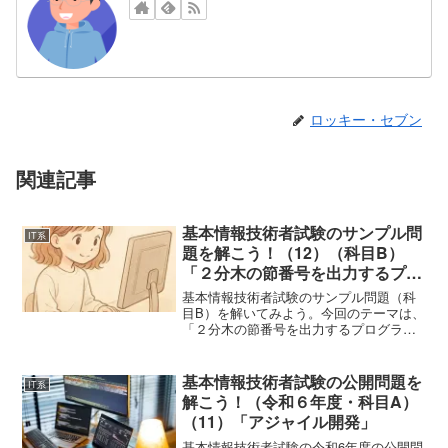
ロッキー・セブン
関連記事
基本情報技術者試験のサンプル問
IT系
題を解こう！（12）（科目B）
「２分木の節番号を出力するプロ
グラム」
基本情報技術者試験のサンプル問題（科
目B）を解いてみよう。今回のテーマは、
「２分木の節番号を出力するプログラ
ム」である。解答群ア 1，2，3，4，
5，6，7，8，9，10，11，12，13，14イ
1，2，4，8，9，5，10，11，3...
基本情報技術者試験の公開問題を
IT系
解こう！（令和６年度・科目A）
（11）「アジャイル開発」
基本情報技術者試験の令和6年度の公開問