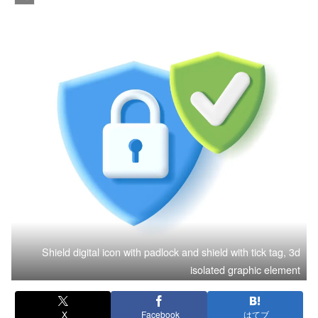
Shield digital icon with padlock and shield with tick tag, 3d
isolated graphic element
X
Facebook
はてブ