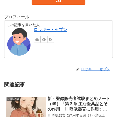
プロフィール
この記事を書いた人
ロッキー・セブン
ロッキー・セブン
関連記事
新・登録販売者試験まとめノート
登録販売者
（49）「第３章 主な医薬品とそ
の作用 Ⅱ 呼吸器官に作用する
薬（1）
Ⅱ 呼吸器官に作用する薬（1）①咳止