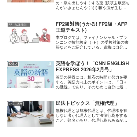
め・痰を出しやすくする薬 (鎮咳去痰薬ち
んがいきょたんやく)(1) 咳や痰が生じる
仕組み、鎮咳去痰薬の働き・鎮咳去痰薬
は、咳を鎮める (鎮咳)、 痰の切れを良く
する (去痰)、 また、喘息症状を和らげる
FP2級対策(うかる! FP2級・AFP
FP（試験科目）
こ...
王道テキスト)
本ブログでは、ファイナンシャル・プラ
ンニング技能検定（FP）の受検対策の書
籍などをご紹介している。資格は自分を
助けてくれる強力なツール本ブログで
は、FPを始め資格試験についてご紹介し
ている。しかし、資格試験に向けて学ぶ
英語を学ぼう！「CNN ENGLISH
TOEIC
ことは単に自己啓発のた...
EXPRESS 2026年2月号」
英語の習得には、相応の時間と努力を要
する。英語力向上のポイントは、「日々
の継続」であり、そのために自分に最適
な「学習パターン」を見つけることであ
る。ところで、リアルなニュース英語を
素材としつつ、語彙の詳細な解説など工
民法トピックス「無権代理」
司法・法務
夫満載の誌面で英語の学び...
無権代理とは無権代理とは、代理権を有
しない者が代理人として法律行為をする
こと。顕名があり、代理行為もあるが、
当該行為について代理人が代理権を全く
有しない場合や、与えられた代理権限外
の行為であった場合である。こうした者