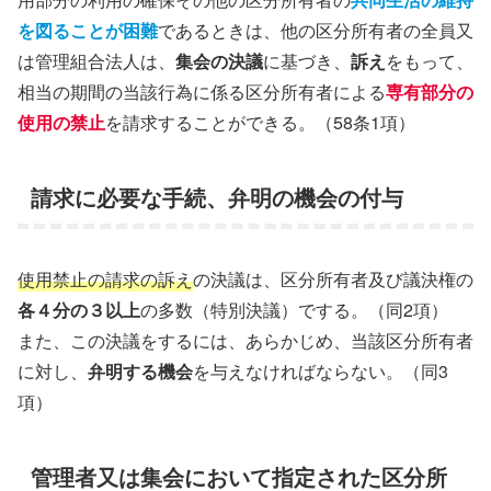
を図ることが困難
であるときは、他の区分所有者の全員又
は管理組合法人は、
集会の決議
に基づき、
訴え
をもって、
相当の期間の当該行為に係る区分所有者による
専有部分の
使用の禁止
を請求することができる。（58条1項）
請求に必要な手続、弁明の機会の付与
使用禁止の請求の訴え
の決議は、区分所有者及び議決権の
各４分の３以上
の多数（特別決議）でする。（同2項）
また、この決議をするには、あらかじめ、当該区分所有者
に対し、
弁明する機会
を与えなければならない。（同3
項）
管理者又は集会において指定された区分所