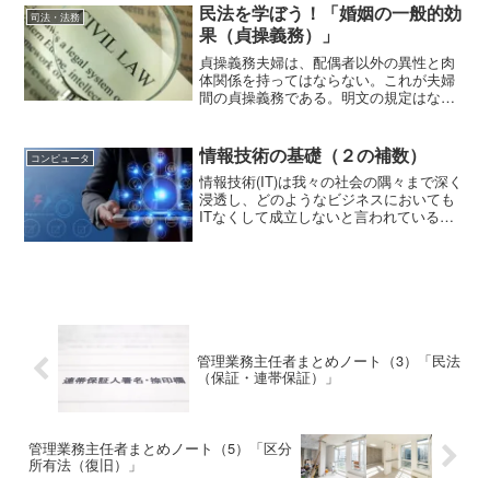
を無権代理人という。無権...
民法を学ぼう！「婚姻の一般的効
司法・法務
果（貞操義務）」
貞操義務夫婦は、配偶者以外の異性と肉
体関係を持ってはならない。これが夫婦
間の貞操義務である。明文の規定はない
が、不貞行為は離婚原因とされている
（民法770条1項1号）ことを間接的な根拠
とすることができる。（裁判上の離婚）
情報技術の基礎（２の補数）
コンピュータ
第770条 夫婦の一...
情報技術(IT)は我々の社会の隅々まで深く
浸透し、どのようなビジネスにおいても
ITなくして成立しないと言われている。
そして、企業は「英語力」と共に、「IT
力」を持った人材を求めている。これま
で、本ブログでは、英語（TOEICL＆Rテ
スト）の...
管理業務主任者まとめノート（3）「民法
（保証・連帯保証）」
管理業務主任者まとめノート（5）「区分
所有法（復旧）」