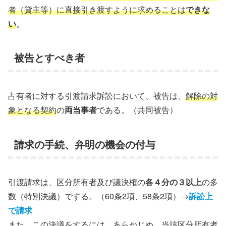
者（貸主等）に直接引き渡すように求めることは
できな
い
。
被告とすべき者
占有者に対する引渡請求訴訟において、被告は、
解除の対
象となる契約
の
両当事者
である。（共同被告）
請求の手続、弁明の機会の付与
引渡請求は、区分所有者及び議決権の
各４分の３以上
の多
数（特別決議）でする。（60条2項、58条2項）→
訴訟上
で請求
また、この決議をするには、あらかじめ、当該区分所有者