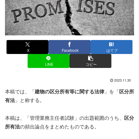
X
Facebook
はてブ
LINE
コピー
2023.11.30
本稿では、「
建物の区分所有等に関する法律
」を「
区分所
有法
」と称する。
本稿は、「管理業務主任者試験」の出題範囲のうち、
区分
所有法
の頻出論点をまとめたものである。