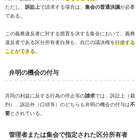
ただし、
訴訟上
で請求する場合は、
集会の普通決議
が必要
である。
この義務違反者に対する措置を決する集会において、義務
違反者である区分所有者自身も、自己の議決権を
行使する
ことができる
。
弁明の機会の付与
共同の利益に反する行為の停止等の
請求
では、訴訟上（裁
判）、訴訟外（口頭等）のどちらも弁明の機会の付与は
不
要
とされている。
管理者または集会で指定された区分所有者