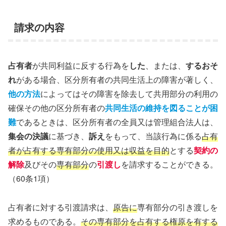
請求の内容
占有者
が共同利益に反する行為を
した
、または、
するおそ
れ
がある場合、区分所有者の共同生活上の障害が著しく、
他の方法
によってはその障害を除去して共用部分の利用の
確保その他の区分所有者の
共同生活の維持を図ることが困
難
であるときは、区分所有者の全員又は管理組合法人は、
集会の決議
に基づき、
訴え
をもって、当該行為に係る
占有
者が占有する専有部分の使用又は収益を目的
とする
契約の
解除
及びその
専有部分
の
引渡し
を請求することができる。
（60条1項）
占有者に対する引渡請求は、
原告に
専有部分の引き渡しを
求めるものである。
その専有部分を占有する権原を有する