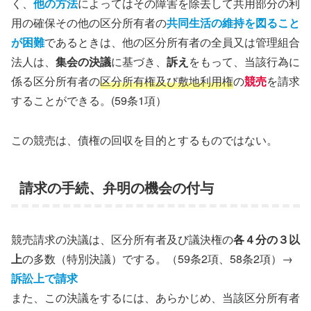
く、
他の方法
によってはその障害を除去して共用部分の利
用の確保その他の区分所有者の
共同生活の維持を図ること
が困難
であるときは、他の区分所有者の全員又は管理組合
法人は、
集会の決議
に基づき、
訴え
をもって、当該行為に
係る区分所有者の
区分所有権及び敷地利用権
の
競売
を請求
することができる。(59条1項）
この競売は、債権の回収を目的とするものではない。
請求の手続、弁明の機会の付与
競売請求の決議は、区分所有者及び議決権の
各４分の３以
上
の多数（特別決議）でする。（59条2項、58条2項）→
訴訟上で請求
また、この決議をするには、あらかじめ、当該区分所有者