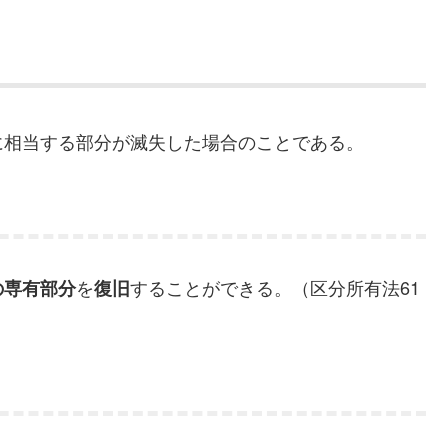
に相当する部分が滅失した場合のことである。
を
することができる。（区分所有法61
の専有部分
復旧