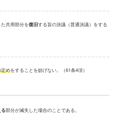
した共用部分を
する旨の決議（普通決議）をする
復旧
の定め
をすることを妨げない。（61条4項）
部分が滅失した場合のことである。
える