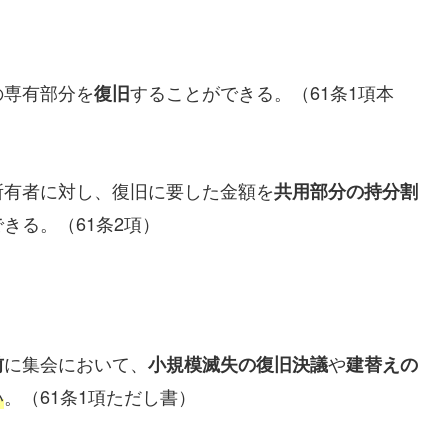
の専有部分を
することができる。（61条1項本
復旧
所有者に対し、復旧に要した金額を
共用部分の持分割
きる。（61条2項）
に集会において、
や
前
小規模滅失の復旧決議
建替えの
い
。（61条1項ただし書）