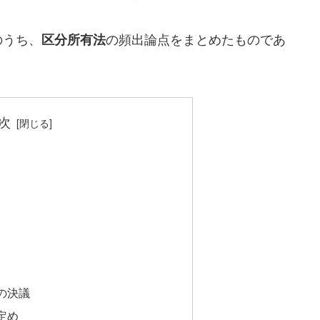
のうち、
の頻出論点をまとめたものであ
区分所有法
次
の決議
定め