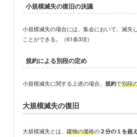
小規模滅失の復旧の決議
小規模滅失の場合には、集会において、滅失
ことができる。（61条3項）
規約による別段の定め
小規模滅失に関する上述の場合、
で
別段
規約
大規模滅失の復旧
大規模滅失とは、
建物の価格
の
２分
の１
を超