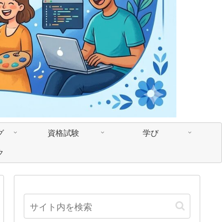
グ
資格試験
学び
ク