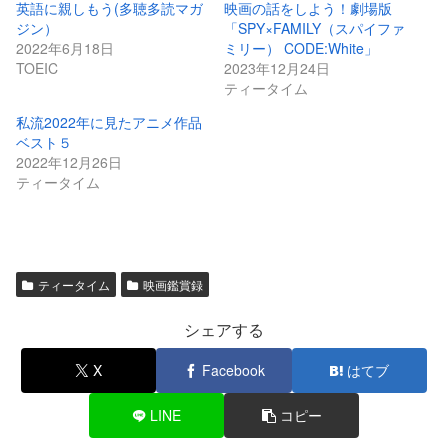
英語に親しもう(多聴多読マガ
映画の話をしよう！劇場版
ジン）
「SPY×FAMILY（スパイファ
2022年6月18日
ミリー） CODE:White」
TOEIC
2023年12月24日
ティータイム
私流2022年に見たアニメ作品
ベスト５
2022年12月26日
ティータイム
ティータイム
映画鑑賞録
シェアする
X
Facebook
はてブ
LINE
コピー