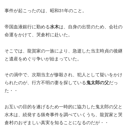
事件が起こったのは、昭和31年のこと。
帝国血液銀行に勤める
水木
は、自身の出世のため、会社の
命運をかけて、哭倉村に赴いた。
そこでは、龍賀家の一族により、急逝した当主時貞の後継
と遺産をめぐり争いが始まっていた。
その渦中で、次期当主が惨殺され、犯人として疑いをかけ
られたのが、行方不明の妻を探している
鬼太郎の父
だっ
た・・
お互いの目的を遂げるため一時的に協力した鬼太郎の父と
水木は、続発する猟奇事件を調べていくうち、龍賀家と哭
倉村のおぞましい真実を知ることになるのだが・・