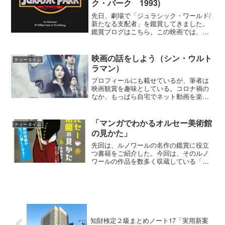
ク・パーク 1993)
先日、劇場で「ジュラシック・ワールド/
新たなる支配者」を鑑賞してきました。
鑑賞ブログはこちら。この映画では、初
代「ジュラシック・パーク」からつなが
る様々な出来事が描かれています。そこ
で、久しぶりに「ジュラシック・パー
映画の話をしよう（シン・ウルト
ティータイム
ク」をAmazon Pr...
ラマン）
プロフィールにも載せているが、筆者は
映画観賞を趣味としている。コロナ禍の
なか、もっぱら自宅でネット動画を楽し
んでいた。しかし、このところの感染状
況が少し落ち着いていることから、久し
ぶりに何度か映画館に足を運んでみた。
「マンガでわかるオルセー美術館
ティータイム
劇場の大画面で鑑賞できる...
の見かた」
先回は、ルノワールの名作の鑑賞に役立
つ書籍をご紹介した。今回は、そのルノ
ワールの作品を数多く収蔵している「オ
ルセー美術館」の入門書をご紹介しよ
う。「マンガでわかるオルセー美術館の
見かた 有地 京子（監修）、 田渕 正敏
（イラスト）、 青い小...
知財検定２級まとめノート17「実用新案