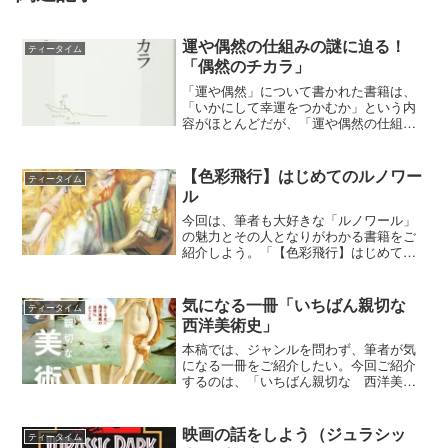
運や偶然の仕組みの謎に迫る！
ティータイム
「偶然のチカラ」
「運や偶然」について書かれた書籍は、
「いかにして幸運をつかむか」という内
容がほとんどだが、「運や偶然の仕組み
はどうなっているのか」ということに焦
点を当てた書籍をご紹介しよう。「偶然
のチカラ 植島 啓司(著) （集英社新
【色彩飛行】はじめてのルノワー
ティータイム
書）」である。偶然のチ...
ル
今回は、筆者も大好きな「ルノワール」
の魅力とその人となりがわかる書籍をご
紹介しよう。「【色彩飛行】はじめての
ルノワール 中川真貴(著) 求龍堂 以下
本書という。」である。【色彩飛行】は
じめてのルノワール本書の特徴は以下の
気になる一冊「いちばん親切な
ティータイム
通りである。印象派の...
西洋美術史」
本稿では、ジャンルを問わず、筆者が気
になる一冊をご紹介したい。今回ご紹介
するのは、「いちばん親切な 西洋美術
史 池上英洋、川口清香、荒井咲紀共
著 新星出版社 以後本書という。」で
ある。いちばん親切な 西洋美術史本書
映画の話をしよう（ジュラシッ
ティータイム
の特徴は以下の通りである。...