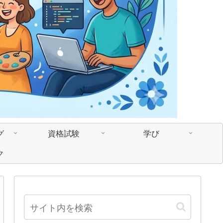
グ
資格試験
学び
ク