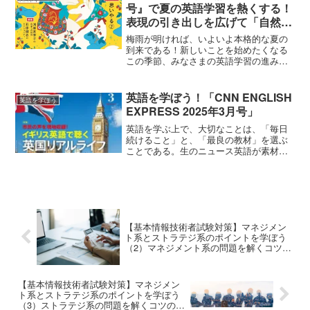
語...
号』で夏の英語学習を熱くする！
表現の引き出しを広げて「自然な
会話力」をマスター
梅雨が明ければ、いよいよ本格的な夏の
到来である！新しいことを始めたくなる
この季節、みなさまの英語学習の進み具
合はいかがであろうか？「春から始めた
ラジオ英会話、そろそろマンネリ化して
きたかも…」 「夏休みに向けて、もうワ
英語を学ぼう！「CNN ENGLISH
英語を学ぼう
ンランク上の会話力を身...
EXPRESS 2025年3月号」
英語を学ぶ上で、大切なことは、「毎日
続けること」と、「最良の教材」を選ぶ
ことである。生のニュース英語が素材な
がら、語注と解説がしっかりついている
ので、安心して学習を始められる。この
ような理想的な英語学習雑誌が、「CNN
ENGLISH EX...
【基本情報技術者試験対策】マネジメン
ト系とストラテジ系のポイントを学ぼう
（2）マネジメント系の問題を解くコツの
具体例
【基本情報技術者試験対策】マネジメン
ト系とストラテジ系のポイントを学ぼう
（3）ストラテジ系の問題を解くコツの具