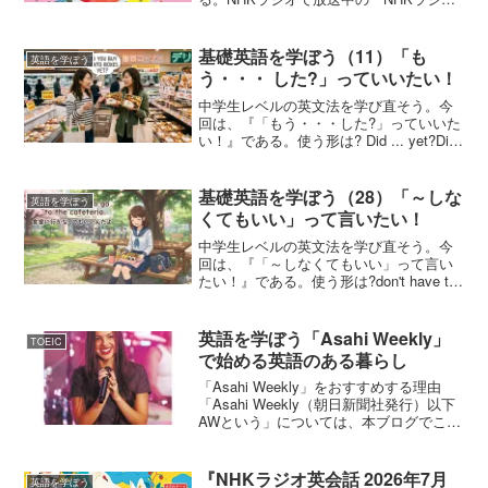
英会話（以下本講座という）」である。
今回は、この3月号のテキストをご紹介し
よう「NHKラジオ英会話 2025年3月号 ‎
基礎英語を学ぼう（11）「も
英語を学ぼう
NHK出...
う・・・ した?」っていいたい！
中学生レベルの英文法を学び直そう。今
回は、『「もう・・・した?」っていいた
い！』である。使う形は? Did ... yet?Did
you buy bento boxes yet?お弁当箱はもう
買った?Did ... yet?もう・・・した...
基礎英語を学ぼう（28）「～しな
英語を学ぼう
くてもいい」って言いたい！
中学生レベルの英文法を学び直そう。今
回は、『「～しなくてもいい」って言い
たい！』である。使う形は?don't have to
…You don't have to go to the cafeteria.食
堂に行かなくていいんだよ。「しなく...
英語を学ぼう「Asahi Weekly」
TOEIC
で始める英語のある暮らし
「Asahi Weekly」をおすすめする理由
「Asahi Weekly（朝日新聞社発行）以下
AWという」については、本ブログでこれ
までも何度か取り上げている。→ こち
らからそれでも、またご紹介するのは、
これから英語を学ぼうとされる方、英
『NHKラジオ英会話 2026年7月
英語を学ぼう