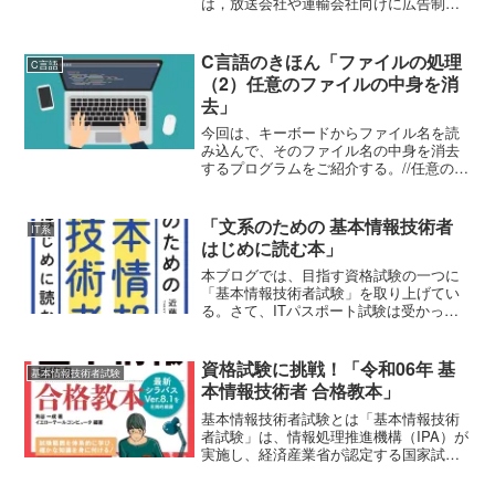
は，放送会社や運輸会社向けに広告制作
ビジネスを展開している。A 社は，人事
業務の効率化を図るべく，人事業務の委
託を検討することにした。A 社が委託す
C言語のきほん「ファイルの処理
C言語
る業務（以下，...
（2）任意のファイルの中身を消
去」
今回は、キーボードからファイル名を読
み込んで、そのファイル名の中身を消去
するプログラムをご紹介する。//任意のフ
ァイルの中身を消去#include <stdio.h>int
ferase(const char *filename){ FIL...
「文系のための 基本情報技術者
IT系
はじめに読む本」
本ブログでは、目指す資格試験の一つに
「基本情報技術者試験」を取り上げてい
る。さて、ITパスポート試験は受かっ
た。次は、基本情報技術者試験を受けて
みようとして、あまりのわからなさに困
惑して受験を躊躇しているという方のた
資格試験に挑戦！「令和06年 基
基本情報技術者試験
めの参考書をご紹介しよう...
本情報技術者 合格教本」
基本情報技術者試験とは「基本情報技術
者試験」は、情報処理推進機構（IPA）が
実施し、経済産業省が認定する国家試験
である。ITエンジニアとしてキャリアを
スタートする方のIT基礎力を問う試験