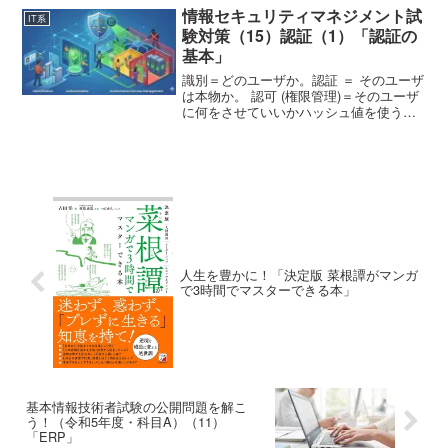
で、「ITエンジニアの登竜門」と言われ
情報セキュリティマネジメント試
IT系
る。IT系人材と...
験対策（15）認証（1）「認証の
基本」
識別＝どのユーザか。認証 ＝ そのユーザ
は本物か。 認可 (権限管理)＝そのユーザ
に何をさせていいかハッシュ値を使うこ
とで、パスワードや鍵を送信せずに認証
できる。 ハッシュ関数は一方向関数PKI
＝デジタル署名の公開鍵の真正性を、 第
三者機関...
人生を豊かに！「決定版 菜根譚がマンガ
で3時間でマスターできる本」
基本情報技術者試験の公開問題を解こ
う！（令和5年度・科目A）（11）
「ERP」