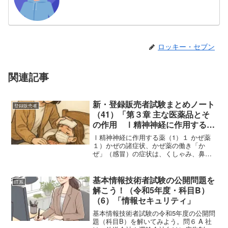
ロッキー・セブン
関連記事
新・登録販売者試験まとめノート
登録販売者
（41）「第３章 主な医薬品とそ
の作用 Ⅰ精神神経に作用する薬
（1）
Ⅰ精神神経に作用する薬（1）１ かぜ薬
１）かぜの諸症状、かぜ薬の働き「か
ぜ」（感冒）の症状は、くしゃみ、鼻
汁・鼻閉（鼻づまり）、咽喉痛、咳、痰
等の呼吸器症状と、発熱、頭痛、関節
痛、全身倦怠感等、様々な全身症状が組
基本情報技術者試験の公開問題を
IT系
み合わさって現れる。「かぜ」...
解こう！（令和5年度・科目B）
（6）「情報セキュリティ」
基本情報技術者試験の令和5年度の公開問
題（科目B）を解いてみよう。問６ A 社