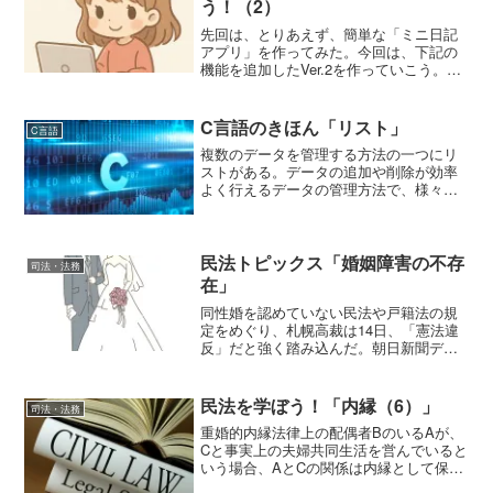
う！（2）
先回は、とりあえず、簡単な「ミニ日記
アプリ」を作ってみた。今回は、下記の
機能を追加したVer.2を作っていこう。目
標：曜日を表示（日本語対応）さらに、
細かな修正も行った。//ミニ日記アプリ
ver.2(曜日付き) #include <stdi...
C言語のきほん「リスト」
C言語
複数のデータを管理する方法の一つにリ
ストがある。データの追加や削除が効率
よく行えるデータの管理方法で、様々な
場面で使われている。リストの要素はノ
ードと呼ばれ、ノードには構造体が使用
される。構造体には格納するデータと共
に次の要素へのポインタが...
民法トピックス「婚姻障害の不存
司法・法務
在」
同性婚を認めていない民法や戸籍法の規
定をめぐり、札幌高裁は14日、「憲法違
反」だと強く踏み込んだ。朝日新聞デジ
タル版 2024年3月14日 17時58分このよ
うに、婚姻の在り方については、時代の
流れとともに、見直される流れとなって
民法を学ぼう！「内縁（6）」
司法・法務
いる。ここ...
重婚的内縁法律上の配偶者BのいるAが、
Cと事実上の夫婦共同生活を営んでいると
いう場合、AとCの関係は内縁として保護
を受けることができるだろうか。 このよ