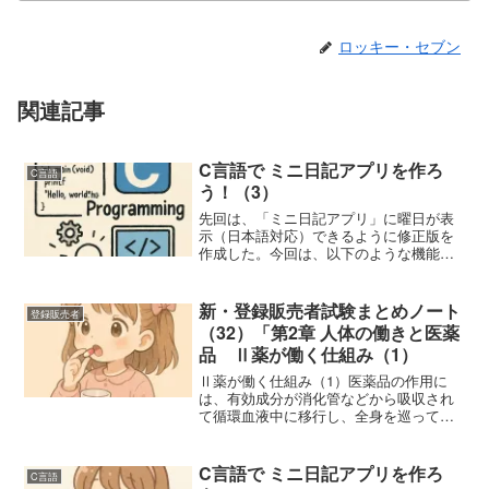
ロッキー・セブン
関連記事
C言語で ミニ日記アプリを作ろ
C言語
う！（3）
先回は、「ミニ日記アプリ」に曜日が表
示（日本語対応）できるように修正版を
作成した。今回は、以下のような機能を
追加してみよう。追加する機能機能内容
① ファイル読み込みdiary.txt を読み込
み、日記エントリ（ 区切り）ごとに分割
新・登録販売者試験まとめノート
登録販売者
② 過去2...
（32）「第2章 人体の働きと医薬
品 Ⅱ薬が働く仕組み（1）
Ⅱ薬が働く仕組み（1）医薬品の作用に
は、有効成分が消化管などから吸収され
て循環血液中に移行し、全身を巡って薬
効をもたらす全身作用と、特定の狭い身
体部位において薬効をもたらす局所作用
とがある。内服した医薬品が全身作用を
C言語で ミニ日記アプリを作ろ
C言語
現わすまでには、消化管か...