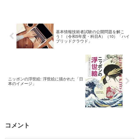
うに、当事者の一方または双方に法律上
の配偶者がいる内縁を重婚的内縁とい
う。戦前は、公序...
基本情報技術者試験の公開問題を解こ
う！（令和5年度・科目A）（10）「ハイ
ブリッドクラウド」
ニッポンの浮世絵: 浮世絵に描かれた「日
本のイメージ」
コメント