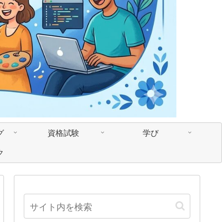
グ
資格試験
学び
ク