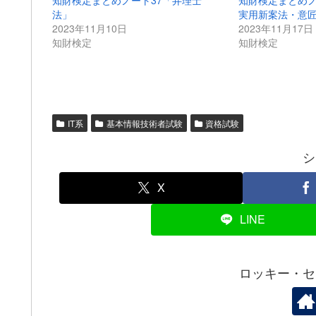
知財検定まとめノート37「弁理士
知財検定まとめノ
法」
実用新案法・意
2023年11月10日
2023年11月17日
知財検定
知財検定
IT系
基本情報技術者試験
資格試験
シ
X
LINE
ロッキー・セ