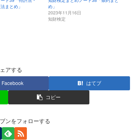
ート39「特許法・
知財検定まとめノート38「条約まと
匠法まとめ」
め」
2023年11月16日
知財検定
ェアする
Facebook
はてブ
コピー
ブンをフォローする