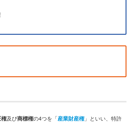
権
及び
の4つを「
」といい、特許
匠権
商標権
産業財産権