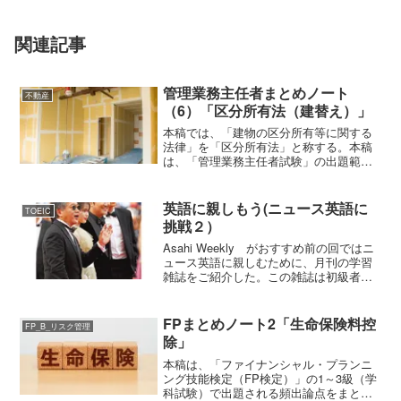
関連記事
管理業務主任者まとめノート
不動産
（6）「区分所有法（建替え）」
本稿では、「建物の区分所有等に関する
法律」を「区分所有法」と称する。本稿
は、「管理業務主任者試験」の出題範囲
のうち、区分所有法の頻出論点をまとめ
たものである。建替え建替え決議決議要
件集会においては、区分所有者及び議決
英語に親しもう(ニュース英語に
TOEIC
権の各５分の４以上の多数...
挑戦２）
Asahi Weekly がおすすめ前の回ではニ
ュース英語に親しむために、月刊の学習
雑誌をご紹介した。この雑誌は初級者に
も非常に効果があることをお伝えした。
ただ、雑誌の編集の都合上、ニュース内
容にタイムラグが生じてしまう。これは
FPまとめノート2「生命保険料控
FP_B_リスク管理
致し方ないこ...
除」
本稿は、「ファイナンシャル・プランニ
ング技能検定（FP検定）」の1～3級（学
科試験）で出題される頻出論点をまとめ