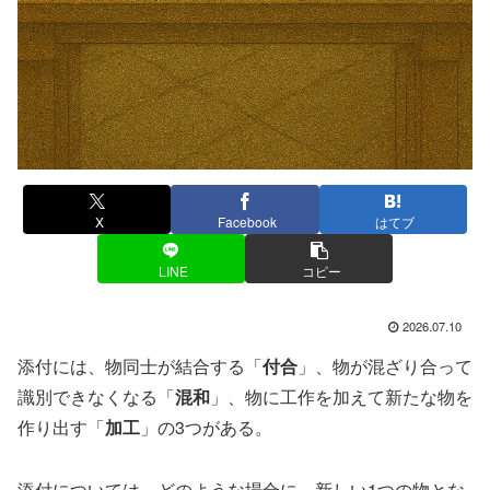
X
Facebook
はてブ
LINE
コピー
2026.07.10
添付には、物同士が結合する「
付合
」、物が混ざり合って
識別できなくなる「
混和
」、物に工作を加えて新たな物を
作り出す「
加工
」の3つがある。
添付については、どのような場合に、新しい1つの物とな