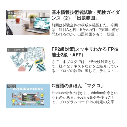
たものである。今回のテーマは、「B リ
スク管理」から「所得税の生命保険料控
除」である。個人が、一定の要件を満た
基本情報技術者試験・受験ガイダ
IT系
す生命保険料、介護...
ンス（2）「出題範囲」
前回は試験全体の構成を確認した。今回
は、科目Aと科目Bそれぞれで実際に何が
問われるのか、出題範囲をもう一段掘り
下げて整理する。IPAが公開しているシラ
バスをベースに、独学で優先順位をつけ
やすいよう分野ごとに解説しよう。科目A
FP2級対策(スッキリわかる FP技
FP（試験科目）
の出題範囲：テク...
能士2級・AFP)
さて、本ブログでは、FP受検対策とし
て、様々なテキストなどをご紹介してい
る。ブログの執筆に際して、テキストを
集めてみたところ、予想以上の数が発行
されていることを知りとても驚いた。筆
者がFPを受検したのは今から8年ほど前
C言語のきほん「マクロ」
C言語
にはなるが、これほどた...
#include命令のほかに、#define命令とい
うものがある。#define命令を使うこと
で、プログラムコード中の特定の文字列
を、コンパイル前に別の文字列に一括置
換できる。このときに置き換えを行う文
字列をマクロという。今後のプログラム
修...