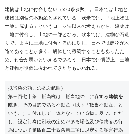
建物は土地に付合しない（370条参照）。日本では土地と
建物は別個の不動産とされている。欧米では、「地上物は
土地に属する」というローマ法以来の考え方から、建物は
土地に付合し、土地の一部となる。欧米では、建物が石造
りで、まさに土地に付合するのに対し、日本では建物が木
造であることが多く、解体して移築することもあったた
め、付合が弱いといえるであろう。日本では慣習上、土地
と建物が別個に扱われてきたともいわれる。
抵当権の効力の及ぶ範囲）
第三百七十条　抵当権は、抵当地の上に存する
建物を
除き
、その目的である不動産（以下「抵当不動産」と
いう。）に付加して一体となっている物に及ぶ。ただ
し、設定行為に別段の定めがある場合及び債務者の行
為について第四百二十四条第三項に規定する詐害行為