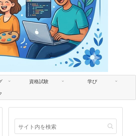
グ
資格試験
学び
ク