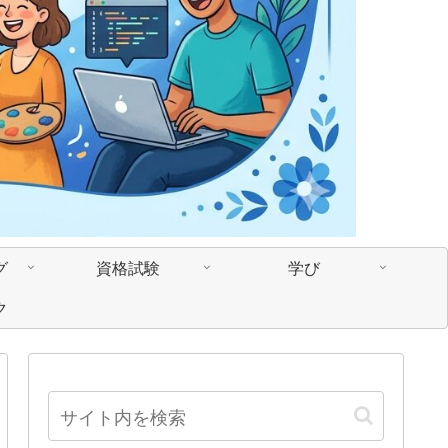
グ
資格試験
学び
ク