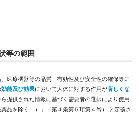
症状等の範囲
品、医療機器等の品質、有効性及び安全性の確保等に
の
において人体に対する作用が
効能及び効果
著しくな
から提供された情報に基づく需要者の選択により使用
薬品を除く。）」（第４条第５項第４号） と定義さ