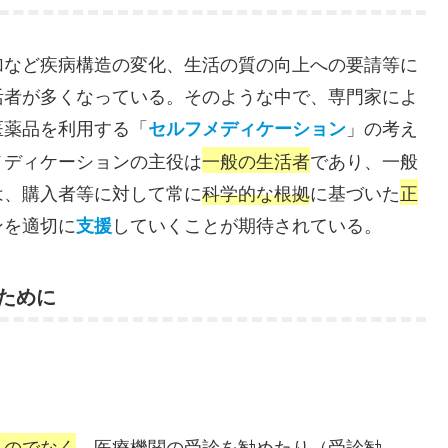
加など疾病構造の変化、生活の質の向上への要請等に
活者が多くなっている。そのような中で、専門家によ
医薬品を利用する「
」の考え
セルフメディケーション
メディケーションの主役は
一般の生活者
であり、一般
は、購入者等に対して常に
科学的な根拠
に基づいた
正
ンを適切に
していくことが期待されている。
支援
ために
るのでなく
、医療機関の受診を勧めたり（受診勧