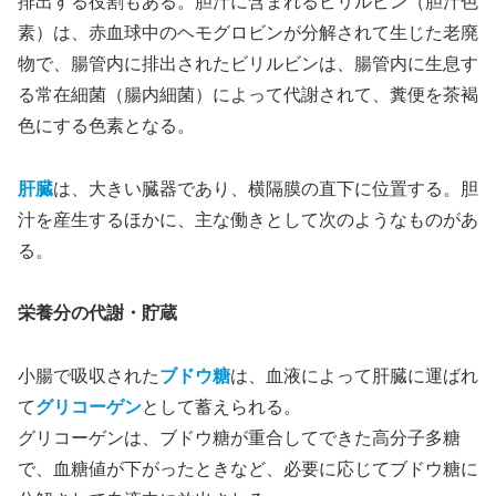
排出する役割もある。胆汁に含まれるビリルビン（胆汁色
素）は、赤血球中のヘモグロビンが分解されて生じた老廃
物で、腸管内に排出されたビリルビンは、腸管内に生息す
る常在細菌（腸内細菌）によって代謝されて、糞便を茶褐
色にする色素となる。
肝臓
は、大きい臓器であり、横隔膜の直下に位置する。胆
汁を産生するほかに、主な働きとして次のようなものがあ
る。
栄養分の代謝・貯蔵
小腸で吸収された
ブドウ糖
は、血液によって肝臓に運ばれ
て
グリコーゲン
として蓄えられる。
グリコーゲンは、ブドウ糖が重合してできた高分子多糖
で、血糖値が下がったときなど、必要に応じてブドウ糖に