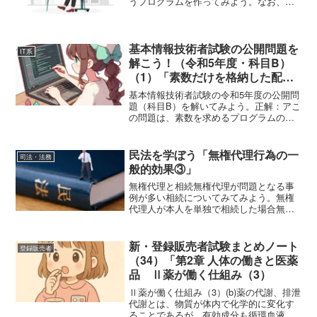
うプログラムを作ってみよう。なお、本
プログラムは、Windows 11
Home（23H2）上で、 Visual
Studio Code（1.90.2）を使用して作成
し...
基本情報技術者試験の公開問題を
IT系
解こう！（令和5年度・科目B）
（1）「素数だけを格納した配列
を返す関数」
基本情報技術者試験の令和5年度の公開問
題（科目B）を解いてみよう。正解：アこ
の問題は、素数を求めるプログラムの空
欄 a と b に正しい選択肢を入れるもので
ある。問題文「関数findPrimeNumbers
は，引数で与えられた整数以下の，...
民法を学ぼう「無権代理行為の一
司法・法務
般的効果③」
無権代理と相続無権代理が問題となる事
例が多い相続についてみてみよう。無権
代理人が本人を単独で相続した場合無権
代理人による無権代理行為が行われた
後、本人が追認も拒絶もしないうちに死
亡し、本人の相続人が、無権代理人一人
新・登録販売者試験まとめノート
登録販売者
だった場合、無権代理人が自...
（34）「第2章 人体の働きと医薬
品 Ⅱ薬が働く仕組み（3）
Ⅱ薬が働く仕組み（3）(b)薬の代謝、排泄
代謝とは、物質が体内で化学的に変化す
ることであるが、有効成分も循環血液中