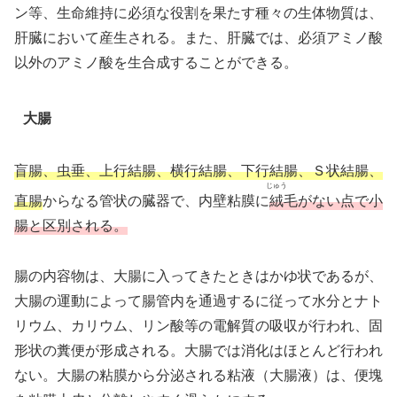
ン等、生命維持に必須な役割を果たす種々の生体物質は、
肝臓において産生される。また、肝臓では、必須アミノ酸
以外のアミノ酸を生合成することができる。
大腸
盲腸、虫垂、上行結腸、横行結腸、下行結腸、Ｓ状結腸、
じゅう
直腸
からなる管状の臓器で、内壁粘膜に
絨
毛がない点で小
腸と区別される。
腸の内容物は、大腸に入ってきたときはかゆ状であるが、
大腸の運動によって腸管内を通過するに従って水分とナト
リウム、カリウム、リン酸等の電解質の吸収が行われ、固
形状の糞便が形成される。大腸では消化はほとんど行われ
ない。大腸の粘膜から分泌される粘液（大腸液）は、便塊