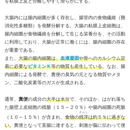
を粘膜上皮と分離しやすく滑らかにする。
大腸内には腸内細菌が多く存在し、腸管内の食物繊維（難
消化性多糖類）を発酵分解する。大腸の粘膜上皮細胞は、
腸内細菌が食物繊維を分解して生じる栄養分を、その活動
に利用しており、大腸が正常に働くには、腸内細菌の存在
が重要である。
また、
大腸の腸内細菌は、
血液凝固
や骨へのカルシウム定
着に必要な
ビタミンＫ
等の物質も産生している
。なお、腸
内細菌による発酵で、糞便の臭気の元となる物質やメタ
ン、二酸化炭素等のガスが生成される。
通常、
糞便
の成分の
大半は水分
で、そのほか、はがれ落ち
た腸壁上皮細胞の残骸（１５～２０％）や腸内細菌の死骸
ざんし
（１０～１５％）が含まれ、
食物の
残滓
は約５％に過ぎな
い
。糞便となって直腸に達すると、刺激が脳に伝わって便