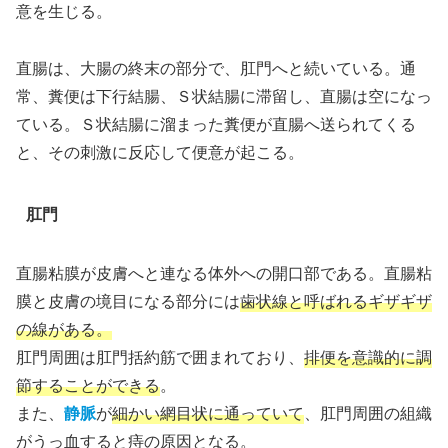
意を生じる。
直腸は、大腸の終末の部分で、肛門へと続いている。通
常、糞便は下行結腸、Ｓ状結腸に滞留し、直腸は空になっ
ている。Ｓ状結腸に溜まった糞便が直腸へ送られてくる
と、その刺激に反応して便意が起こる。
肛門
直腸粘膜が皮膚へと連なる体外への開口部である。直腸粘
膜と皮膚の境目になる部分には
歯状線と呼ばれるギザギザ
の線がある。
肛門周囲は肛門括約筋で囲まれており、
排便を意識的に調
節することができる
。
また、
静脈
が
細かい網目状に通っていて
、肛門周囲の組織
がうっ血すると痔の原因となる。