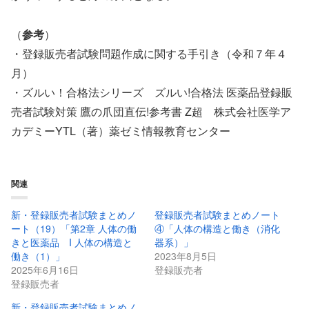
（
参考
）
・登録販売者試験問題作成に関する手引き（令和７年４
月）
・ズルい！合格法シリーズ ズルい!合格法 医薬品登録販
売者試験対策 鷹の爪団直伝!参考書 Z超 株式会社医学ア
カデミーYTL（著）薬ゼミ情報教育センター
関連
新・登録販売者試験まとめノ
登録販売者試験まとめノート
ート（19）「第2章 人体の働
④「人体の構造と働き（消化
きと医薬品 I 人体の構造と
器系）」
働き（1）」
2023年8月5日
2025年6月16日
登録販売者
登録販売者
新・登録販売者試験まとめノ