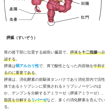
膵臓（すいぞう）
胃の後下部に位置する細長い臓器で、
膵液を
十二指腸
へ分
泌する
。
膵液は
弱アルカリ性
で、胃で酸性となった内容物を
中和す
るのに重要である
。
膵液は、消化酵素の前駆体タンパクであり消化管内で活性
体であるトリプシンに変換されるトリプシノーゲンのほ
か、デンプンを分解するアミラーゼ（膵液アミラーゼ）、
脂質を分解する
リパーゼ
など、多くの消化酵素を含んでい
る。