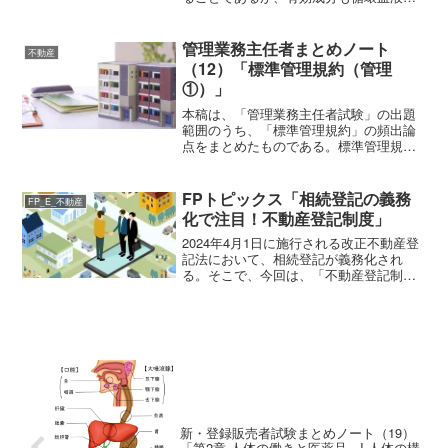
へ移行して体内を循環するうちに徐々に
代謝を受けて、分解されたり、体内の他
の物質が結合するなどして構造が変化す
管理業務主任者まとめノート
不動産
る。その結果、作用...
（12）「標準管理規約（管理
①）」
本稿は、「管理業務主任者試験」の出題
範囲のうち、「標準管理規約」の頻出論
点をまとめたものである。標準管理規約
には、「単棟型」、「団地型」、「複合
用途型」の３つの種類がある。試験で
は、「単棟型」を中心に出題される。し
FPトピックス「相続登記の義務
FP_E_不動産
たがって、本ブログでは、「...
化で注目！不動産登記制度」
2024年4月1日に施行される改正不動産登
記法において、相続登記が義務化され
る。そこで、今回は、「不動産登記制
度」について取り上げる。なお、本稿
は、2024年2月現在の情報に基づいてい
る。不動産登記制度不動産登記とは、登
記所（法務局）にある...
新・登録販売者試験まとめノート（19）
「第2章 人体の働きと医薬品 I 人体の構