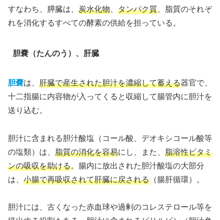
すなわち、膵臓は、
炭水化物
、
タンパク質
、脂質のそれぞ
れを消化するすべての酵素の供給を担っている。
胆嚢（たんのう）、肝臓
胆嚢
は、
肝臓で産生された胆汁を濃縮して蓄える
器官で、
十二指腸に内容物が入ってくると収縮して腸管内に胆汁を
送り込む。
胆汁に含まれる胆汁酸塩（コール酸、デオキシコール酸等
の塩類）は、
脂質の消化を容易
にし、また、
脂溶性ビタミ
ンの吸収を助ける
。腸内に放出された胆汁酸塩の大部分
は、
小腸で再吸収されて肝臓に戻される
（腸肝循環）。
胆汁には、古くなった赤血球や過剰のコレステロール等を