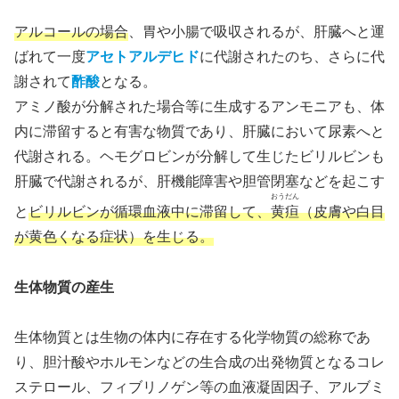
アルコールの場合
、胃や小腸で吸収されるが、肝臓へと運
ばれて一度
アセトアルデヒド
に代謝されたのち、さらに代
謝されて
酢酸
となる。
アミノ酸が分解された場合等に生成するアンモニアも、体
内に滞留すると有害な物質であり、肝臓において尿素へと
代謝される。ヘモグロビンが分解して生じたビリルビンも
肝臓で代謝されるが、肝機能障害や胆管閉塞などを起こす
おうだん
と
ビリルビンが循環血液中に滞留して、
黄疸
（皮膚や白目
が黄色くなる症状）を生じる。
生体物質の産生
生体物質とは生物の体内に存在する化学物質の総称であ
り、胆汁酸やホルモンなどの生合成の出発物質となるコレ
ステロール、フィブリノゲン等の血液凝固因子、アルブミ