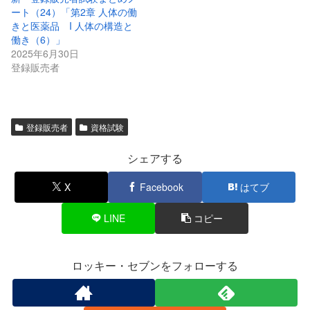
ート（24）「第2章 人体の働
きと医薬品 I 人体の構造と
働き（6）」
2025年6月30日
登録販売者
登録販売者
資格試験
シェアする
X
Facebook
はてブ
LINE
コピー
ロッキー・セブンをフォローする