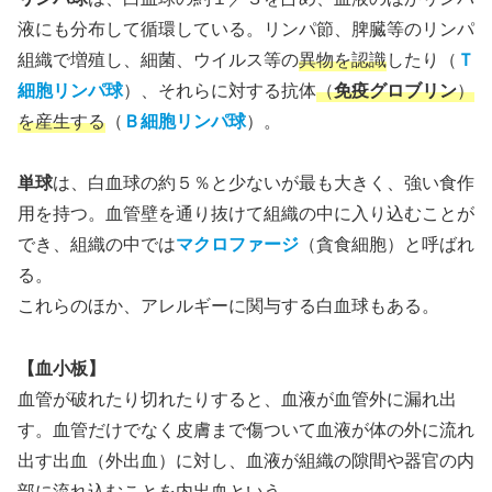
液にも分布して循環している。リンパ節、脾臓等のリンパ
組織で増殖し、細菌、ウイルス等の
異物を認識
したり（
Ｔ
細胞リンパ球
）、それらに対する抗体
（
免疫グロブリン
）
を産生する
（
Ｂ細胞リンパ球
）。
単球
は、白血球の約５％と少ないが最も大きく、強い食作
用を持つ。血管壁を通り抜けて組織の中に入り込むことが
でき、組織の中では
マクロファージ
（貪食細胞）と呼ばれ
る。
これらのほか、アレルギーに関与する白血球もある。
【血小板】
血管が破れたり切れたりすると、血液が血管外に漏れ出
す。血管だけでなく皮膚まで傷ついて血液が体の外に流れ
出す出血（外出血）に対し、血液が組織の隙間や器官の内
部に流れ込むことを内出血という。