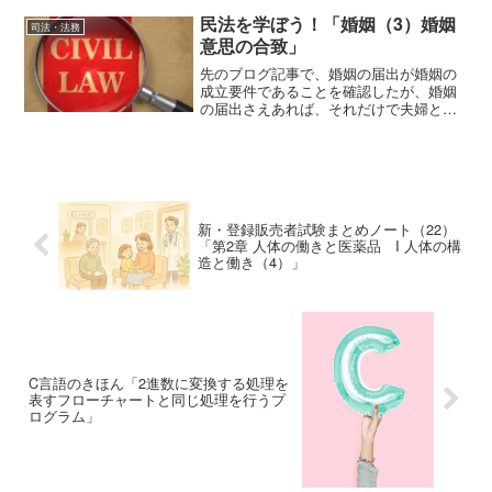
ものの、著作物を広く社会に伝える際に
一定の関与をしている者などに、著作隣
民法を学ぼう！「婚姻（3）婚姻
司法・法務
接権を認めている。著作権...
意思の合致」
先のブログ記事で、婚姻の届出が婚姻の
成立要件であることを確認したが、婚姻
の届出さえあれば、それだけで夫婦とし
ての権利義務が当然に認められるわけで
はない。婚姻の成立には、当事者間に婚
姻する意思（婚姻意思）の合致が必要と
なる。これを明示した民法...
新・登録販売者試験まとめノート（22）
「第2章 人体の働きと医薬品 I 人体の構
造と働き（4）」
C言語のきほん「2進数に変換する処理を
表すフローチャートと同じ処理を行うプ
ログラム」