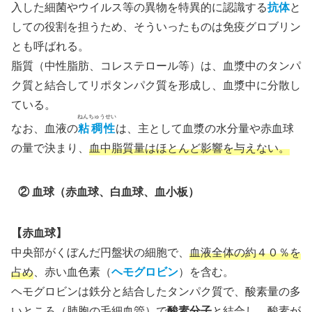
入した細菌やウイルス等の異物を特異的に認識する
抗体
と
しての役割を担うため、そういったものは免疫グロブリン
とも呼ばれる。
脂質（中性脂肪、コレステロール等）は、血漿中のタンパ
ク質と結合してリポタンパク質を形成し、血漿中に分散し
ている。
ねんちゅうせい
なお、血液の
粘稠性
は、主として血漿の水分量や赤血球
の量で決まり、
血中脂質量はほとんど影響を与えない。
② 血球（赤血球、白血球、血小板）
【赤血球】
中央部がくぼんだ円盤状の細胞で、
血液全体の約４０％を
占め
、赤い血色素（
ヘモグロビン
）を含む。
ヘモグロビンは鉄分と結合したタンパク質で、酸素量の多
いところ（肺胞の毛細血管）で
酸素分子
と結合し、酸素が