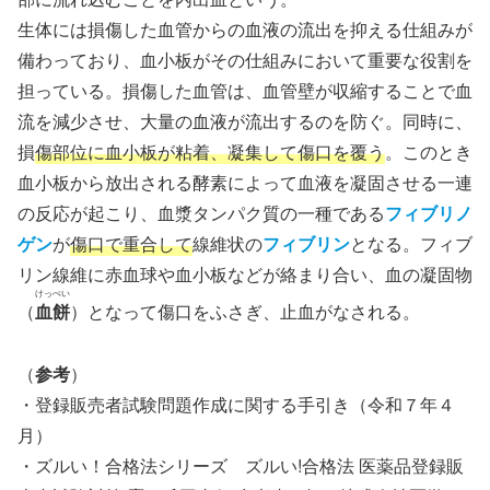
生体には損傷した血管からの血液の流出を抑える仕組みが
備わっており、血小板がその仕組みにおいて重要な役割を
担っている。損傷した血管は、血管壁が収縮することで血
流を減少させ、大量の血液が流出するのを防ぐ。同時に、
損
傷部位に血小板が粘着、凝集して傷口を覆う
。このとき
血小板から放出される酵素によって血液を凝固させる一連
の反応が起こり、血漿タンパク質の一種である
フィブリノ
ゲン
が
傷口で重合して
線維状の
フィブリン
となる。フィブ
リン線維に赤血球や血小板などが絡まり合い、血の凝固物
けっぺい
（
血餅
）となって傷口をふさぎ、止血がなされる。
（
参考
）
・登録販売者試験問題作成に関する手引き（令和７年４
月）
・ズルい！合格法シリーズ ズルい!合格法 医薬品登録販