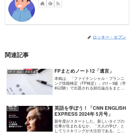
ロッキー・セブン
関連記事
FPまとめノート12「遺言」
FP_F_相続・事業承継
本稿は、「ファイナンシャル・プランニ
ング技能検定（FP検定）」の1～3級（学
科試験）で出題される頻出論点をまとめ
たものである。今回のテーマは、「F 相
続・事業承継」から「遺言」である。遺
言の方式種類自筆証書遺言公正証書遺言
秘密証書遺言特徴遺...
英語を学ぼう！「CNN ENGLISH
TOEIC
EXPRESS 2024年 5月号」
新年度がスタートした。新しいタイプの
仕事が生まれるなか、「大人の学び」と
してリスキリングが大注目である。これ