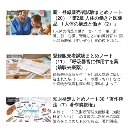
から始めるなら「英語の学び直し」はい
かがだろうか。始めるには何の制約もな
い。大切なことは、毎日続けることであ
新・登録販売者試験まとめノート
登録販売者
る。そのためには、最良の...
（20）「第2章 人体の働きと医薬
品 I 人体の構造と働き（2）」
I 人体の構造と働き（2）1 胃・腸、肝
臓、肺、心臓、腎臓などの内臓器官1）消
化器系膵臓（すいぞう）胃の後下部に位
置する細長い臓器で、膵液を十二指腸へ
分泌する。膵液は弱アルカリ性で、胃で
酸性となった内容物を中和するのに重要
登録販売者試験まとめノート
登録販売者
である。膵液は、消...
（11）「呼吸器官に作用する薬
（鎮咳去痰薬）」
鎮咳去痰薬咳が生じる仕組み気道に吸い
込まれた埃（ほこり）や塵（ちり）など
の異物が気道粘膜の線毛運動によって排
出されないとき、飲食物等が誤って気管
に入ってしまったとき、又は、冷たい空
気や刺激性のある蒸気などを吸い込んだ
知財検定まとめノート30「著作権
知財検定
ときなど、それらを排除し...
法（7）著作隣接権」
本稿は、「知的財産管理技能検定（知財
検定という）」の３級の出題範囲の頻出
論点をまとめたものである。著作隣接権
とは著作権法では、創作こそしていない