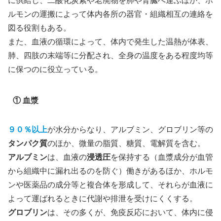
ルモンの運搬によって体内各所の器官・組織相互の連絡を
図る役割もある。
また、血液の循環によって、体内で発生した温熱が体表、
肺、四肢の末端等に分配され、全身の温度をある程度均等
に保つのに役立っている。
① 血漿
９０％以上
が水分からなり、アルブミン、グロブリン等の
タンパク質
のほか、微量の脂質、糖質、電解質を含む。
アルブミン
は、血液の
浸透圧
を保持する（血漿成分が血管
から組織中に漏れ出るのを防ぐ）働きがあるほか、ホルモ
ンや医薬品の成分等と複合体を形成して、それらが血液に
よって運ばれるときに代謝や排泄を受けにくくする。
グロブリン
は、その多くが、免疫反応において、体内に侵