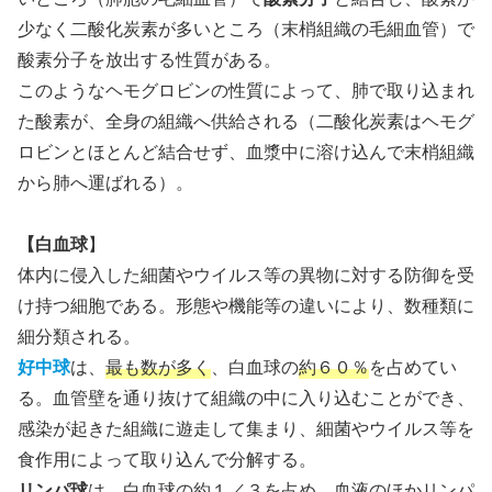
少なく二酸化炭素が多いところ（末梢組織の毛細血管）で
酸素分子を放出する性質がある。
このようなヘモグロビンの性質によって、肺で取り込まれ
た酸素が、全身の組織へ供給される（二酸化炭素はヘモグ
ロビンとほとんど結合せず、血漿中に溶け込んで末梢組織
から肺へ運ばれる）。
【白血球
】
体内に侵入した細菌やウイルス等の異物に対する防御を受
け持つ細胞である。形態や機能等の違いにより、数種類に
細分類される。
好中球
は、
最も数が多く
、白血球の
約６０％
を占めてい
る。血管壁を通り抜けて組織の中に入り込むことができ、
感染が起きた組織に遊走して集まり、細菌やウイルス等を
食作用によって取り込んで分解する。
リンパ球
は、白血球の約１／３を占め、血液のほかリンパ