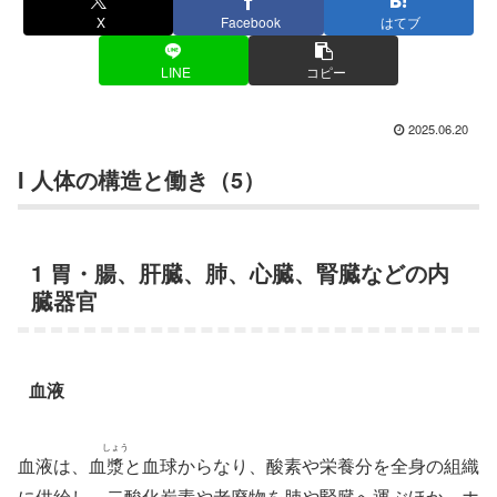
X
Facebook
はてブ
LINE
コピー
2025.06.20
I 人体の構造と働き（5）
1 胃・腸、肝臓、肺、心臓、腎臓などの内
臓器官
血液
しょう
血液は、血
漿
と血球からなり、酸素や栄養分を全身の組織
に供給し、二酸化炭素や老廃物を肺や腎臓へ運ぶほか、ホ