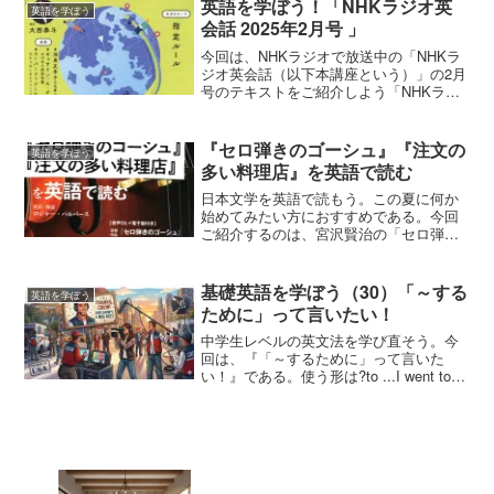
素材としつつ、語彙の詳細な解説など工
英語を学ぼう！「NHKラジオ英
英語を学ぼう
夫満載の誌面で英語の学び...
会話 2025年2月号 」
今回は、NHKラジオで放送中の「NHKラ
ジオ英会話（以下本講座という）」の2月
号のテキストをご紹介しよう「NHKラジ
オ英会話 2025年2月号 ‎NHK出版 （以
下本誌という）」である。NHKラジオ英
会話 2025年2月号NHKラジオ ラジ...
『セロ弾きのゴーシュ』『注文の
英語を学ぼう
多い料理店』を英語で読む
日本文学を英語で読もう。この夏に何か
始めてみたい方におすすめである。今回
ご紹介するのは、宮沢賢治の「セロ弾き
のゴーシュ』『注文の多い料理店』を英
語で読む 英訳･解説: ロジャー・パルバ
ース コスモピア 以下本書という」で
基礎英語を学ぼう（30）「～する
英語を学ぼう
ある。筆者にとって、...
ために」って言いたい！
中学生レベルの英文法を学び直そう。今
回は、『「～するために」って言いた
い！』である。使う形は?to ...I went to
America to film a TV show last year.（去
年、テレビ番組の撮影をするためにアメ
リ...