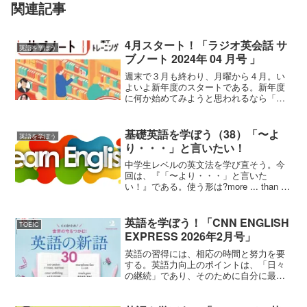
関連記事
4月スタート！「ラジオ英会話 サ
英語を学ぼう
ブノート 2024年 04 月号 」
週末で３月も終わり、月曜から４月。い
よいよ新年度のスタートである。新年度
に何か始めてみようと思われるなら「英
語の学びなおし」はいかがだろか。本ブ
ログでは、以前、「ラジオ英会話」をご
紹介した。今回は、この「ラジオ英会
基礎英語を学ぼう（38）「〜よ
英語を学ぼう
話」に完全対応の教材をご紹...
り・・・」と言いたい！
中学生レベルの英文法を学び直そう。今
回は、『「〜より・・・」と言いた
い！』である。使う形は?more ... than ～
【moreを使った比較級】「〜よ
り・・・」と言いたいとき、 more... than
～を使う場合がある。This ...
英語を学ぼう！「CNN ENGLISH
TOEIC
EXPRESS 2026年2月号」
英語の習得には、相応の時間と努力を要
する。英語力向上のポイントは、「日々
の継続」であり、そのために自分に最適
な「学習パターン」を見つけることであ
る。ところで、リアルなニュース英語を