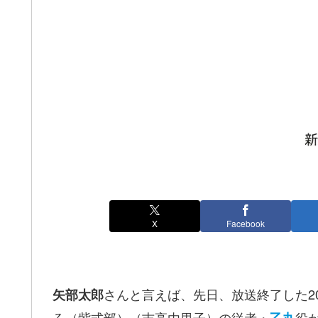
X
Facebook
さんと言えば、先日、放送終了した20
矢部太郎
ろ（紫式部）（吉高由里子）の従者・
役
乙丸