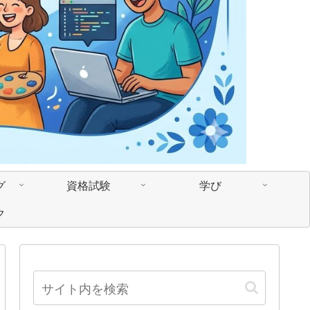
グ
資格試験
学び
ク