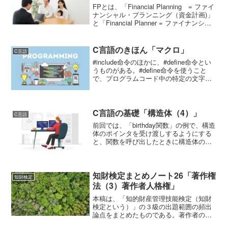
FPとは、「Financial Planning = ファイ
ナンシャル・プランニング（資金計画)」
と「Financial Planner = ファイナンシャ
ル・プランナー（個人のライフステージ
や生活設計に合わせて財産形成計画を提
案する職業：...
C言語のきほん「マクロ」
C言語
#include命令のほかに、#define命令とい
うものがある。#define命令を使うこと
で、プログラムコード中の特定の文字列
を、コンパイル前に別の文字列に一括置
換できる。このときに置き換えを行う文
字列をマクロという。今後のプログラム
修...
C言語の基礎「構造体（4）」
C言語
前回では、「birthday関数」の例で、構造
体のポインタを受け渡しするようにする
と、関数を呼び出したときに構造体のメ
ンバをコピーする処理が発生しないこと
をみてきた。C言語の基礎「構造体
（3）」この例では、値を変更する処理で
使ったのだが、値...
知財検定まとめノート26「著作権
知財検定
法（3）著作者人格権」
本稿は、「知的財産管理技能検定（知財
検定という）」の３級の出題範囲の頻出
論点をまとめたものである。著作者の権
利著作者は、著作者人格権と著作（財