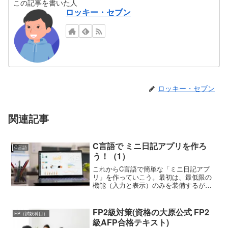
この記事を書いた人
ロッキー・セブン
ロッキー・セブン
関連記事
C言語で ミニ日記アプリを作ろ
C言語
う！（1）
これからC言語で簡単な「ミニ日記アプ
リ」を作っていこう。最初は、最低限の
機能（入力と表示）のみを装備するが、
徐々に機能を追加していく。機能の概要
ユーザーが日記の内容を入力する。現在
の日時を取得（time.hを使用）する。日
FP2級対策(資格の大原公式 FP2
FP（試験科目）
記内容と日時をファ...
級AFP合格テキスト)