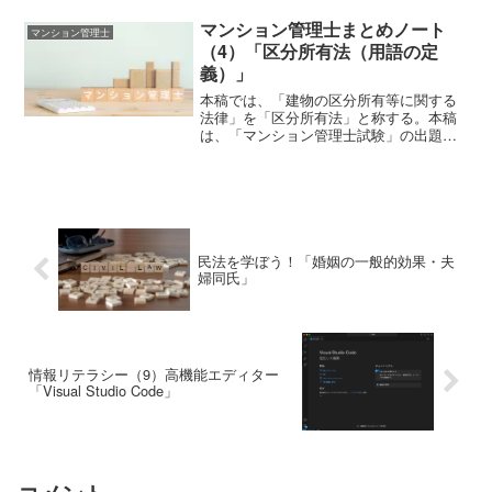
産）権を有する。行政庁への出願、登録
などの手続きを必要とせず、著作物を創
マンション管理士まとめノート
マンション管理士
作すると無方式でこれらの権...
（4）「区分所有法（用語の定
義）」
本稿では、「建物の区分所有等に関する
法律」を「区分所有法」と称する。本稿
は、「マンション管理士試験」の出題範
囲のうち、区分所有法の頻出論点をまと
めたものである。用語の定義区分所有権
「区分所有権」とは、一棟の建物に構造
上区分された数個の部分で...
民法を学ぼう！「婚姻の一般的効果・夫
婦同氏」
情報リテラシー（9）高機能エディター
「Visual Studio Code」