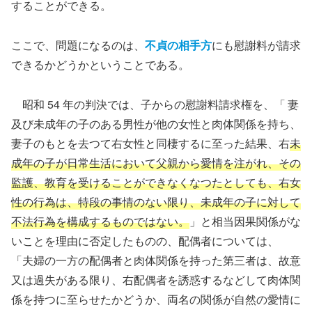
することができる。
ここで、問題になるのは、
不貞の相手方
にも慰謝料が請求
できるかどうかということである。
昭和 54 年の判決では、子からの慰謝料請求権を、「 妻
及び未成年の子のある男性が他の女性と肉体関係を持ち、
妻子のもとを去つて右女性と同棲するに至った結果、右
未
成年の子が日常生活において父親から愛情を注がれ、その
監護、教育を受けることができなくなつたとしても、右女
性の行為は、特段の事情のない限り、未成年の子に対して
不法行為を構成するものではない。
」と相当因果関係がな
いことを理由に否定したものの、配偶者については、
「夫婦の一方の配偶者と肉体関係を持った第三者は、故意
又は過失がある限り、右配偶者を誘惑するなどして肉体関
係を持つに至らせたかどうか、両名の関係が自然の愛情に