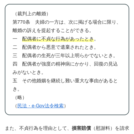
（裁判上の離婚）
第770条 夫婦の一方は、次に掲げる場合に限り、
離婚の訴えを提起することができる。
一
配偶者に不貞な行為があったとき
。
二 配偶者から悪意で遺棄されたとき。
三 配偶者の生死が三年以上明らかでないとき。
四 配偶者が強度の精神病にかかり、回復の見込
みがないとき。
五 その他婚姻を継続し難い重大な事由があると
き。
（略）
（
民法・e-Gov法令検索
）
また、不貞行為を理由として、
損害賠償
（慰謝料）を請求