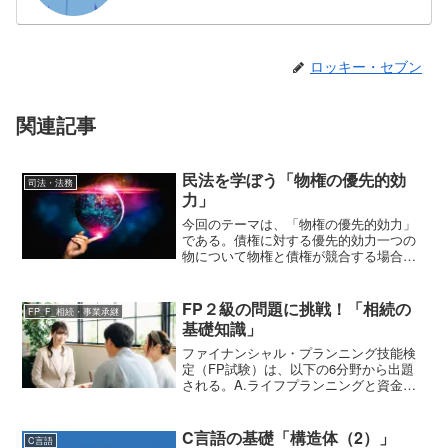
ロッキー・セブン
関連記事
民法を学ぼう「物権の優先的効
司法・法務
力」
今回のテーマは、「物権の優先的効力」
である。債権に対する優先的効力一つの
物について物権と債権が競合する場合
は、物権が優先する。具体的には、次の
二つの場面において、物権の債権に対す
る優先的効力が認められる。物の利用を
FP２級の問題に挑戦！「相続の
FP_F_相続・事業承継
目的とする債権に対する優先...
基礎知識」
ファイナンシャル・プランニング技能検
定（FP試験）は、以下の6分野から出題
される。A.ライフプランニングと資金計
画B.リスク管理C.金融資産運用D.タック
スプランニングE.不動産F.相続・事業承
継今回は、「相続・事業承継」のうち、
C言語の基礎「構造体（2）」
C言語