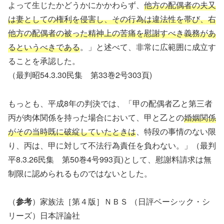
よって生じたかどうかにかかわらず、
他方の配偶者の夫又
は妻としての権利を侵害し、その行為は違法性を帯び、右
他方の配偶者の被った精神上の苦痛を慰謝すべき義務があ
るというべきである
。」と述べて、非常に広範囲に成立す
ることを承認した。
（最判昭54.3.30民集 第33巻2号303頁)
もっとも、平成8年の判決では、「甲の配偶者乙と第三者
丙が肉体関係を持った場合において、甲と乙との
婚姻関係
がその当時既に破綻していたときは
、特段の事情のない限
り、丙は、甲に対して不法行為責任を負わない。」（最判
平8.3.26民集 第50巻4号993頁)として、慰謝料請求は無
制限に認められるものではないとした。
（
参考
）家族法［第４版］ＮＢＳ （日評ベーシック・シ
リーズ）日本評論社