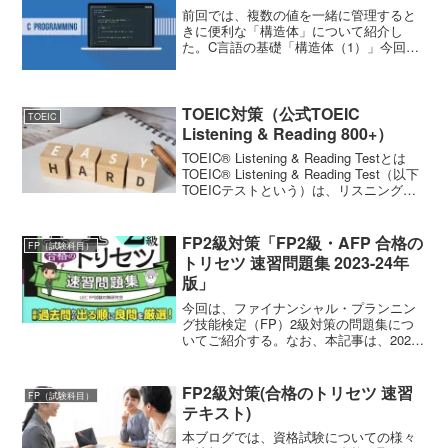
「相続の基...
前回では、複数の値を一緒に管理すると
きに便利な「構造体」について紹介し
た。C言語の基礎「構造体（1）」今回
は、この構造体「struct Person」を使っ
た具体例をみていこう。#include
<stdio.h> struct Perso...
TOEIC対策（公式TOEIC
TOEIC
Listening & Reading 800+）
TOEIC® Listening & Reading Testとは
TOEIC® Listening & Reading Test（以下
TOEICテストという）は、リスニング
（約45分間・100問）、リーディング
（75分間・100問）、合計約...
FP2級対策「FP2級・AFP 合格の
FP（試験科目）
トリセツ 速習問題集 2023-24年
版」
今回は、ファイナンシャル・プランニン
グ技能検定（FP）2級対策の問題集につ
いてご紹介する。なお、本記事は、2023
年6月現在の情報によるものである。
「FP2級・AFP 合格のトリセツ 速習問題
集 2023-24年版 LEC FP試験対策研究...
FP2級対策(合格のトリセツ 速習
FP（試験科目）
テキスト)
本ブログでは、資格試験についての様々