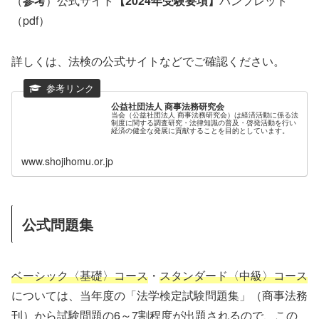
（
参考
）公式サイト
【2024年受験要項】
パンフレット
（pdf）
詳しくは、法検の公式サイトなどでご確認ください。
公益社団法人 商事法務研究会
当会（公益社団法人 商事法務研究会）は経済活動に係る法
制度に関する調査研究・法律知識の普及・啓発活動を行い
経済の健全な発展に貢献することを目的としています。
www.shojihomu.or.jp
公式問題集
ベーシック〈基礎〉コース
・
スタンダード〈中級〉コース
については、当年度の「法学検定試験問題集」（商事法務
刊）から試験問題の6～7割程度が出題されるので、この