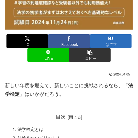
X
Facebook
はてブ
LINE
コピー
2024.04.05
新しい年度を迎えて、新しいことに挑戦されるなら、「
法
学検定
」はいかがだろう。
目次
法学検定とは
法検５つのメリット！