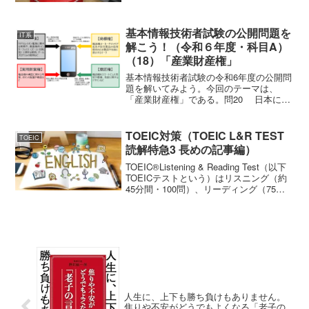
学説においては、夫婦共同生活を営んで
いるという社会的事実を重視し、内縁を
婚姻に準ずる関係と捉えて...
基本情報技術者試験の公開問題を
IT系
解こう！（令和６年度・科目A）
（18）「産業財産権」
基本情報技術者試験の令和6年度の公開問
題を解いてみよう。今回のテーマは、
「産業財産権」である。問20 日本にお
いて，産業財産権と総称される四つの権
利はどれか。ア 意匠権，実用新案権，
商標権，特許権イ 意匠権，実用新案
TOEIC対策（TOEIC L&R TEST
TOEIC
権，著作権，特許権...
読解特急3 長めの記事編）
TOEIC®Listening & Reading Test（以下
TOEICテストという）はリスニング（約
45分間・100問）、リーディング（75分
間・100問）、合計約2時間で200問に答
えるマークシート方式の一斉客観テスト
である。なお、...
人生に、上下も勝ち負けもありません。
焦りや不安がどうでもよくなる「老子の