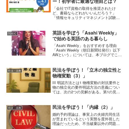
ー！初学者に最適な理由とは？
「会社でIT資格の取得を推奨されたけ
ど、書籍ならどれがいいんだろう？」
「情報セキュリティマネジメント試験、
難しそうだけど独学でいけるかな？」そ
んな不安を抱えている社会人の皆さまに
おすすめしたいのが、『令和08年 情報セ
英語を学ぼう「Asahi Weekly」
TOEIC
キュリティマネジメン...
で始める英語のある暮らし
「Asahi Weekly」をおすすめする理由
「Asahi Weekly（朝日新聞社発行）以下
AWという」については、本ブログでこれ
までも何度か取り上げている。→ こち
らからそれでも、またご紹介するのは、
これから英語を学ぼうとされる方、英
民法を学ぼう！「立木の独立性と
司法・法務
語...
物権変動（3）」
III 明認方法とは1 物権変動の対抗要件と
物の独立化の要件明認方法の意義につい
ては、次の2つの見解がある。第1の見解
によれば、 明認方法は、もっぱら立木の
物権変動の対抗要件の役割を果たすもの
である。 すなわち、 土地に生立する立木
民法を学ぼう！「内縁（2）」
司法・法務
が売却さ...
婚約予約理論は、事実上の夫婦共同生活
が営まれているという実態を度外視した
理論だったため、不当破棄以外の問題に
対応できるものではなかった。そこで、