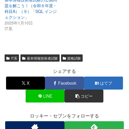
題を解こう！（令和６年度・
科目A）（９）「SQL インジ
ェクション」
2025年1月10日
IT系
IT系
基本情報技術者試験
資格試験
シェアする
X
Facebook
はてブ
LINE
コピー
ロッキー・セブンをフォローする