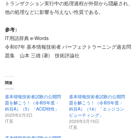
トランザクション実行中の処理過程が外部から隠蔽され、
他の処理などに影響を与えない性質である。
参考
）
IT用語辞典 e-Words
令和07年 基本情報技術者 パーフェクトラーニング過去問
題集 山本 三雄 (著) 技術評論社
関連
基本情報技術者試験の公開問
基本情報技術者試験の公開問
題を解こう！（令和5年度・
題を解こう！（令和5年度・
科目A）（5）「ACID特性」
科目A）（14）「エッジコン
2025年2月3日
ピューティング」
IT系
2025年2月19日
IT系
基本情報技術者試験の公開問